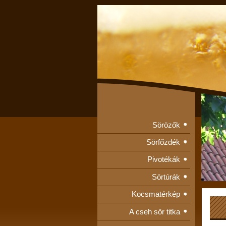
Sörözők
Sörfőzdék
Pivotékák
Sörtúrák
Kocsmatérkép
A cseh sör titka