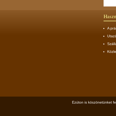
Hasz
A prá
Utaz
Száll
Közl
Ezúton is köszönetünket fe