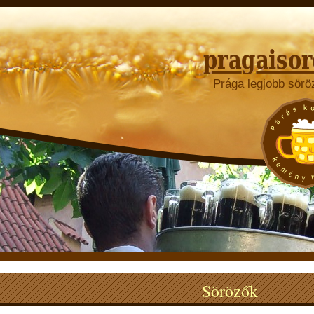
Prága legjobb sörö
Sörözők