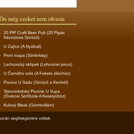
Ön még ezeket nem olvasta
20 PIP Craft Beer Pub (20 Pipás
Kézműves Söröző)
U Zajíce (A Nyúlnál)
Pivní mapa (Sörtérkép)
Lechovický sklípek (Lehovicei pince)
U Černého vola (A Fekete ökörhöz)
Pivnice U Sadu (Söröző a Kertnél)
Staroměstský Pivovar U Supa
(Óvárosi Sörfőzde A Keselyűhöz)
Kulový Blesk (Gömbvillám)
során segítségünkre voltak.