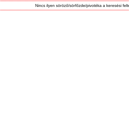
Nincs ilyen söröző/sörfőzde/pivotéka a keresési felté