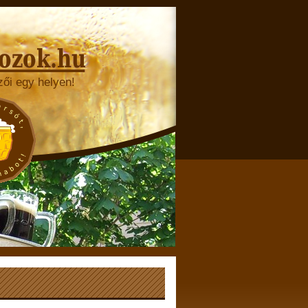
zői egy helyen!