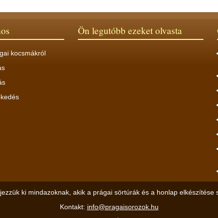
nos
Ön legutóbb ezeket olvasta
gai kocsmákról
ás
ás
ekedés
jezzük ki mindazoknak, akik a prágai sörtúrák és a honlap elkészítése 
Kontakt:
info@pragaisorozok.hu