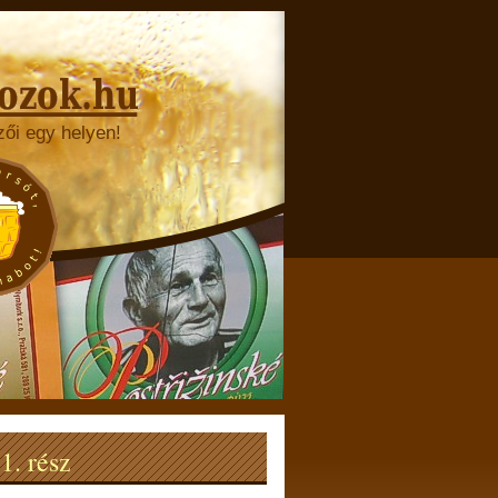
zői egy helyen!
1. rész