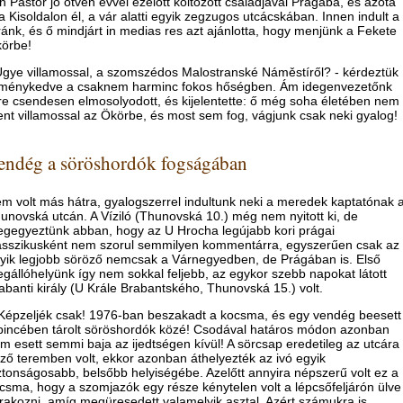
n Pastor jó ötven évvel ezelőtt költözött családjával Prágába, és azóta
 a Kisoldalon él, a vár alatti egyik zegzugos utcácskában. Innen indult a
ránk, és ő mindjárt in medias res azt ajánlotta, hogy menjünk a Fekete
örbe!
Ugye villamossal, a szomszédos Malostranské Náměstíről? - kérdeztük
ménykedve a csaknem harminc fokos hőségben. Ám idegenvezetőnk
re csendesen elmosolyodott, és kijelentette: ő még soha életében nem
nt villamossal az Ökörbe, és most sem fog, vágjunk csak neki gyalog!
endég a söröshordók fogságában
m volt más hátra, gyalogszerrel indultunk neki a meredek kaptatónak 
unovská utcán. A Víziló (Thunovská 10.) még nem nyitott ki, de
gegyeztünk abban, hogy az U Hrocha legújabb kori prágai
asszikusként nem szorul semmilyen kommentárra, egyszerűen csak az
yik legjobb söröző nemcsak a Várnegyedben, de Prágában is. Első
gállóhelyünk így nem sokkal feljebb, az egykor szebb napokat látott
abanti király (U Krále Brabantského, Thunovská 15.) volt.
Képzeljék csak! 1976-ban beszakadt a kocsma, és egy vendég beesett
pincében tárolt söröshordók közé! Csodával határos módon azonban
m esett semmi baja az ijedtségen kívül! A sörcsap eredetileg az utcára
ző teremben volt, ekkor azonban áthelyezték az ivó egyik
ztonságosabb, belsőbb helyiségébe. Azelőtt annyira népszerű volt ez a
csma, hogy a szomjazók egy része kénytelen volt a lépcsőfeljárón ülve
rakozni, amíg megüresedett valamelyik asztal. Azért számukra is