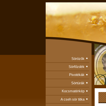
Sörözők
Sörfőzdék
Pivotékák
Sörtúrák
Kocsmatérkép
A cseh sör titka