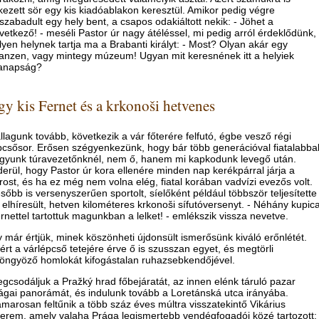
kezett sör egy kis kiadóablakon keresztül. Amikor pedig végre
lszabadult egy hely bent, a csapos odakiáltott nekik: - Jöhet a
vetkező! - meséli Pastor úr nagy átéléssel, mi pedig arról érdeklődünk,
lyen helynek tartja ma a Brabanti királyt: - Most? Olyan akár egy
anzen, vagy mintegy múzeum! Ugyan mit keresnének itt a helyiek
anapság?
gy kis Fernet és a krkonoši hetvenes
llagunk tovább, következik a vár főterére felfutó, égbe vesző régi
pcsősor. Erősen szégyenkezünk, hogy bár több generációval fiatalabba
gyunk túravezetőnknél, nem ő, hanem mi kapkodunk levegő után.
derül, hogy Pastor úr kora ellenére minden nap kerékpárral járja a
rost, és ha ez még nem volna elég, fiatal korában vadvízi evezős volt.
sőbb is versenyszerűen sportolt, síelőként például többször teljesítette
 elhíresült, hetven kilométeres krkonoši sífutóversenyt. - Néhány kupic
rnettel tartottuk magunkban a lelket! - emlékszik vissza nevetve.
y már értjük, minek köszönheti újdonsült ismerősünk kiváló erőnlétét.
ért a várlépcső tetejére érve ő is szusszan egyet, és megtörli
öngyöző homlokát kifogástalan ruhazsebkendőjével.
gcsodáljuk a Pražký hrad főbejáratát, az innen elénk táruló pazar
ágai panorámát, és indulunk tovább a Loretánská utca irányába.
marosan feltűnik a több száz éves múltra visszatekintő Vikárius
terem, amely valaha Prága legismertebb vendégfogadói közé tartozott: