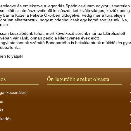
sztelegve és emlékezve a legendás Spádnice-futam egykori ismeretlen
sei előtt szinte észrevétlenül lecsúszott két kiváló világos, köztük pedig
y barna Kozel a Fekete Ökörben üldögélve. Pedig már a túra elején
igorúan elhatároztuk, hogy mindenhol csak egy korsó sört iszunk. Na,
rsze...
ssan készülődünk tehát, mert következő sörünk már az Előrefizetett
véban vár ránk, onnan pedig a kilencvenes évek előtt
hagyhatatlannak számító Bonapartéba is bekukkantunk múltidézés gy
ébbállunk...
nen folyatjuk!
nos
Ön legutóbb ezeket olvasta
gai kocsmákról
ás
ás
ekedés