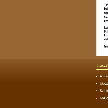
Ti
hő
eg
sz
pe
La
Ká
ki
od
In
Hasz
A prá
Utaz
Száll
Közl