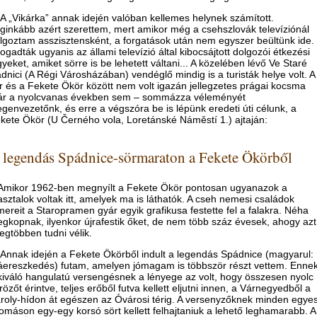
A „Vikárka” annak idején valóban kellemes helynek számított.
ginkább azért szerettem, mert amikor még a csehszlovák televíziónál
lgoztam asszisztensként, a forgatások után nem egyszer beültünk ide.
fogadták ugyanis az állami televízió által kibocsájtott dolgozói étkezési
gyeket, amiket sörre is be lehetett váltani... A közelében lévő Ve Staré
dnici (A Régi Városházában) vendéglő mindig is a turisták helye volt. A
r és a Fekete Ökör között nem volt igazán jellegzetes prágai kocsma
r a nyolcvanas években sem – sommázza véleményét
egenvezetőnk, és erre a végszóra be is lépünk eredeti úti célunk, a
kete Ökör (U Černého vola, Loretánské Náměstí 1.) ajtaján:
 legendás Spádnice-sörmaraton a Fekete Ökörből
Amikor 1962-ben megnyílt a Fekete Ökör pontosan ugyanazok a
asztalok voltak itt, amelyek ma is láthatók. A cseh nemesi családok
mereit a Staropramen gyár egyik grafikusa festette fel a falakra. Néha
gkopnak, ilyenkor újrafestik őket, de nem több száz évesek, ahogy azt
legtöbben tudni vélik.
Annak idején a Fekete Ökörből indult a legendás Spádnice (magyarul:
áereszkedés) futam, amelyen jómagam is többször részt vettem. Enne
kiváló hangulatú versengésnek a lényege az volt, hogy összesen nyolc
rözőt érintve, teljes erőből futva kellett eljutni innen, a Várnegyedből a
roly-hídon át egészen az Óvárosi térig. A versenyzőknek minden egye
lomáson egy-egy korsó sört kellett felhajtaniuk a lehető leghamarabb. A