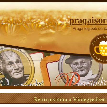
Prága legjobb sörö
Retro pivotúra a Várnegyedben 