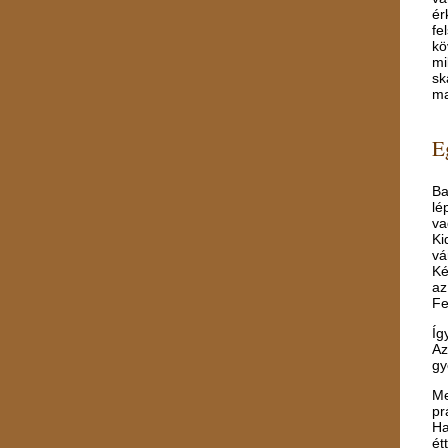
ér
fe
kö
mi
sk
m
E
Ba
lé
va
Ki
vá
Ké
az
Fe
Íg
Az
gy
Me
pr
Ha
ét