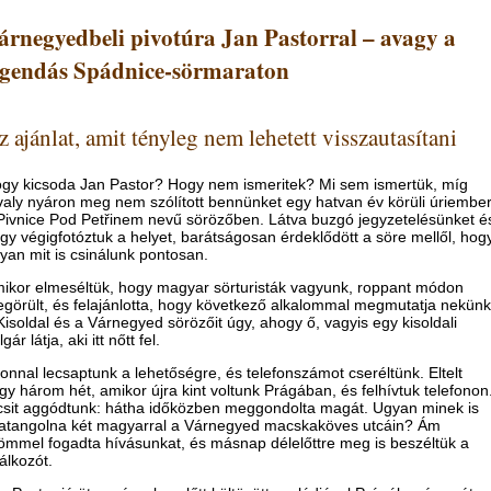
árnegyedbeli pivotúra Jan Pastorral – avagy a
egendás Spádnice-sörmaraton
 ajánlat, amit tényleg nem lehetett visszautasítani
gy kicsoda Jan Pastor? Hogy nem ismeritek? Mi sem ismertük, míg
valy nyáron meg nem szólított bennünket egy hatvan év körüli úriembe
Pivnice Pod Petřinem nevű sörözőben. Látva buzgó jegyzetelésünket é
gy végigfotóztuk a helyet, barátságosan érdeklődött a söre mellől, hog
yan mit is csinálunk pontosan.
ikor elmeséltük, hogy magyar sörturisták vagyunk, roppant módon
görült, és felajánlotta, hogy következő alkalommal megmutatja nekünk
Kisoldal és a Várnegyed sörözőit úgy, ahogy ő, vagyis egy kisoldali
gár látja, aki itt nőtt fel.
onnal lecsaptunk a lehetőségre, és telefonszámot cseréltünk. Eltelt
gy három hét, amikor újra kint voltunk Prágában, és felhívtuk telefonon
csit aggódtunk: hátha időközben meggondolta magát. Ugyan minek is
atangolna két magyarral a Várnegyed macskaköves utcáin? Ám
ömmel fogadta hívásunkat, és másnap délelőttre meg is beszéltük a
lálkozót.