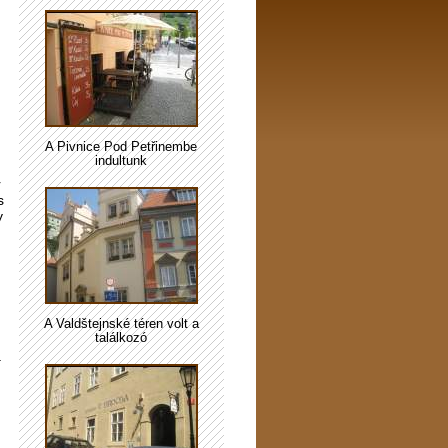
A Pivnice Pod Petřinembe
indultunk
r
s
y
A Valdštejnské téren volt a
találkozó
.