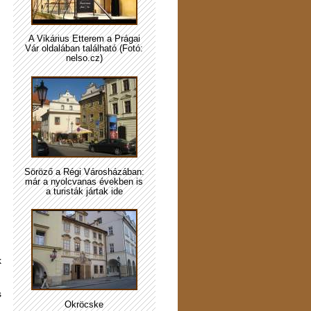
A Vikárius Étterem a Prágai
Vár oldalában található (Fotó:
nelso.cz)
Söröző a Régi Városházában:
már a nyolcvanas években is
a turisták jártak ide
k
s
Ökröcske