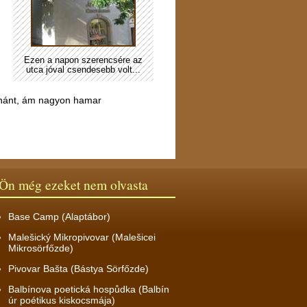
Ezen a napon szerencsére az
utca jóval csendesebb volt...
anánt, ám nagyon hamar
Ön még ezeket nem olvasta
Base Camp (Alaptábor)
Malešický Mikropivovar (Malešicei
Mikrosörfőzde)
Pivovar Bašta (Bástya Sörfőzde)
Balbínova poetická hospůdka (Balbín
úr poétikus kiskocsmája)