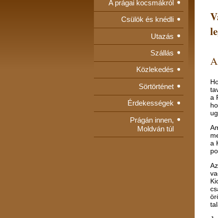
A prágai kocsmákról
V
Csülök és knédli
l
Utazás
Szállás
Az
Közlekedés
Ho
Sörtörténet
ta
a 
Érdekességek
ho
ug
Prágán innen,
Am
Moldván túl
me
a 
pol
Az
va
Ki
cs
ör
ta