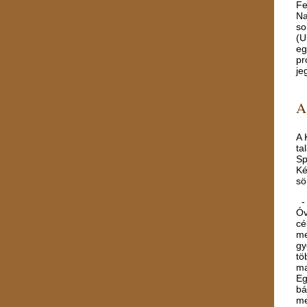
Fe
Na
so
(U
eg
pr
je
A
A 
ta
Sp
Ké
sö
- 
Óv
cé
me
gy
tö
ma
Eg
bá
me