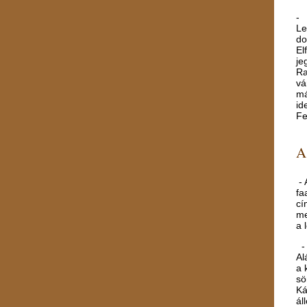
- 
Le
do
El
je
Ra
vá
má
id
Fe
A
- 
fa
cí
me
a 
- 
Al
a 
sö
Ká
ál