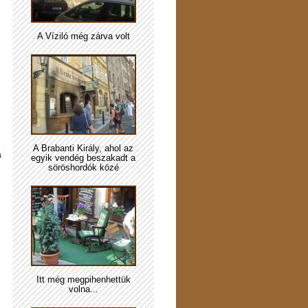
A Víziló még zárva volt
A Brabanti Király, ahol az
a
egyik vendég beszakadt a
söröshordók közé
Itt még megpihenhettük
volna...