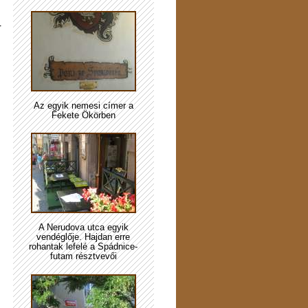
r
Az egyik nemesi címer a
Fekete Ökörben
A Nerudova utca egyik
vendéglője. Hajdan erre
rohantak lefelé a Spádnice-
futam résztvevői