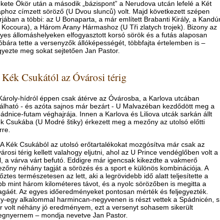
kete Ökör után a második „bázispont” a Nerudova utcán lefelé a Két
phoz címzett söröző (U Dvou slunců) volt. Majd következett szépen
rjában a többi: az U Bonaparta, a már említett Brabanti Király, a Kandú
 Kocoura), a Három Arany Hármashoz (U Tři zlatych trojek). Bizony az
yes állomáshelyeken elfogyasztott korsó sörök és a futás alaposan
óbára tette a versenyzők állóképességét, többfajta értelemben is –
gyezte meg sokat sejtetően Jan Pastor.
 Kék Csukától az Óvárosi térig
Károly-hídról éppen csak átérve az Óvárosba, a Karlova utcában
lálható - és azóta sajnos már bezárt - U Malvazéban kezdődött meg a
ádnice-futam véghajrája. Innen a Karlova és Liliova utcák sarkán állt
k Csukába (U Modré štiky) érkezett meg a mezőny az utolsó előtti
rre.
A Kék Csukából az utolsó erőtartalékokat mozgósítva már csak az
árosi térig kellett valahogy eljutni, ahol az U Prince vendéglőben volt a
l, a várva várt befutó. Eddigre már igencsak kikezdte a vakmerő
zőny néhány tagját a sörözés és a sport e különös kombinációja. A
őztes természetesen az lett, aki a legrövidebb idő alatt teljesítette a
bb mint három kilométeres távot, és a nyolc sörözőben is megitta a
gáét. Az egyes időeredményeket pontosan mérték és feljegyezték.
y-egy alkalommal harmincan-negyvenen is részt vettek a Spádnicén, s
r volt néhány jó eredményem, ezt a versenyt sohasem sikerült
gnyernem – mondja nevetve Jan Pastor.