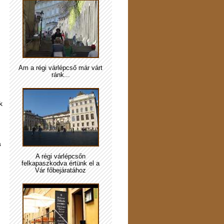
Ám a régi várlépcső már várt
ránk...
k
a
A régi várlépcsőn
felkapaszkodva értünk el a
Vár főbejáratához