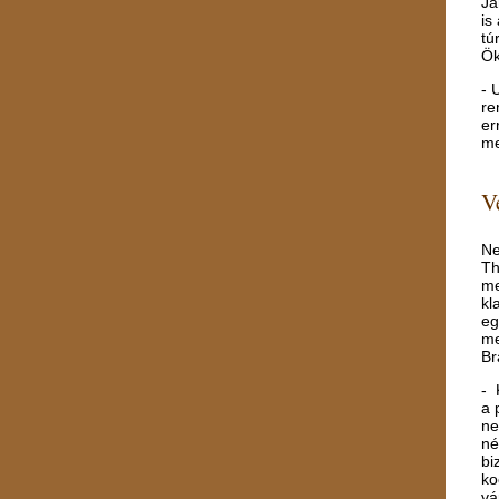
Ja
is
tú
Ök
- 
re
er
me
V
Ne
Th
me
kl
eg
me
Br
- 
a 
ne
né
bi
ko
vá