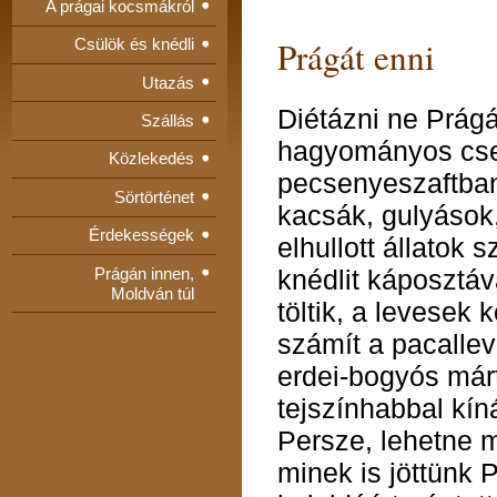
A prágai kocsmákról
Prágát enni
Csülök és knédli
Utazás
Diétázni ne Prágá
Szállás
hagyományos cse
Közlekedés
pecsenyeszaftban
Sörtörténet
kacsák, gulyások
Érdekességek
elhullott állatok s
Prágán innen,
knédlit káposztáva
Moldván túl
töltik, a levesek
számít a pacallev
erdei-bogyós már
tejszínhabbal kín
Persze, lehetne 
minek is jöttünk