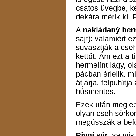
csatos üvegbe, ké
dekára mérik ki. 
A
nakládaný her
sajt): valamiért e
suvasztják a cse
kettőt. Ám ezt a t
hermelínt lágy, o
pácban érlelik, m
átjárja, felpuhítja
húsmentes.
Ezek után meglep
olyan cseh sörkor
megússzák a befőt
Pivní sýr
, vagyis