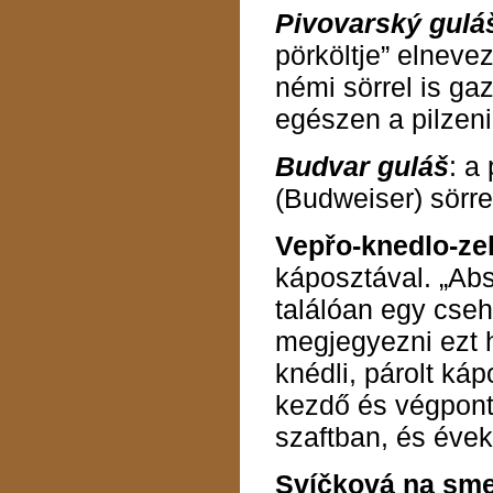
Pivovarský gulá
pörköltje” elnevez
némi sörrel is ga
egészen a pilzenii
Budvar guláš
: a
(Budweiser) sörrel
Vepřo-knedlo-ze
káposztával. „Abso
találóan egy cseh
megjegyezni ezt h
knédli, párolt k
kezdő és végpontj
szaftban, és évek
Svíčková na sm