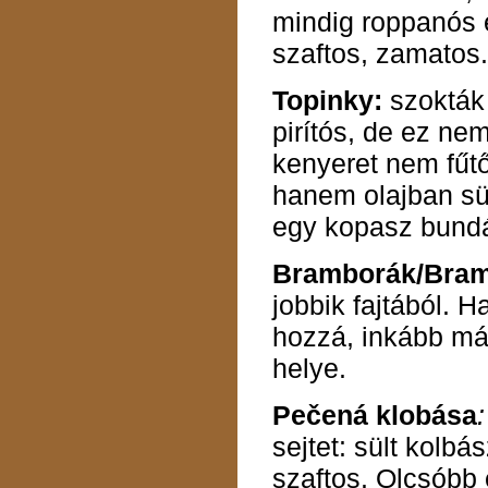
mindig roppanós 
szaftos, zamatos
Topinky:
szokták
pirítós, de ez nem
kenyeret nem fűtő
hanem olajban süt
egy kopasz bund
Bramborák/
Bram
jobbik fajtából. H
hozzá, inkább már
helye.
Pečená klobása
sejtet: sült kolbá
szaftos. Olcsóbb e