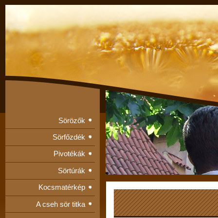
Sörözők
Sörfőzdék
Pivotékák
Sörtúrák
Kocsmatérkép
A cseh sör titka