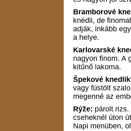
Bramborové kne
knédli, de finoma
adják, inkább eg
a helye.
Karlovarské kne
nagyon finom. A g
kitűnő lakoma.
Špekové knedlík
vagy füstölt szal
megenné az ember
Rýže:
párolt rizs
cseheknél úton útf
Napi menüben, ol