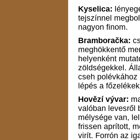
Kyselica:
lényeg
tejszínnel megbolo
nagyon finom.
Bramboračka:
cs
meghökkentő men
helyenként mutat
zöldségekkel. Áll
cseh polévkához 
lépés a főzelékek
Hovězí vývar:
mar
valóban levesről
mélysége van, lelá
frissen aprított,
virít. Forrón az ig