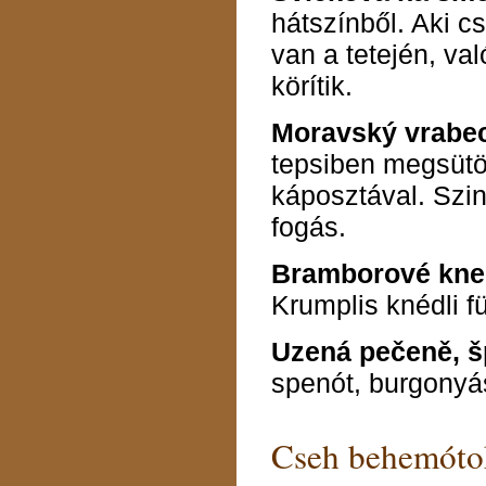
hátszínből. Aki c
van a tetején, va
körítik.
Moravský vrabe
tepsiben megsütöt
káposztával. Szi
fogás.
Bramborové kne
Krumplis knédli fü
Uzená pečeně, š
spenót, burgonyás
Cseh behemóto