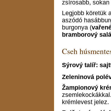
zsírosabb, sokan 
Legjobb köretük 
aszódó hasábburg
burgonya (
vařen
bramborový salá
Cseh húsmentes
Sýrový talíř:
sajt
Zeleninová polé
Žampionový kré
zsemlekockákkal.
krémlevest jelez.