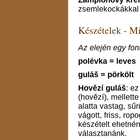
zsemlekockákkal
Készételek - M
Az elején egy fon
polévka = leves
guláš = pörkölt
Hovězí guláš
: e
(hovězí), mellette
alatta vastag, sűr
vágott, friss, ro
készételt ehetnén
választanánk.