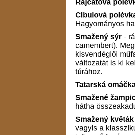
Rajčatová polév
Cibulová polévk
Hagyományos hagy
Smažený sýr
- rá
camembert). Megl
kisvendéglői műfa
változatát is ki k
túrához.
Tatarská omáčk
Smažené žampi
hátha összeakadun
Smažený
květá
vagyis a klasszik