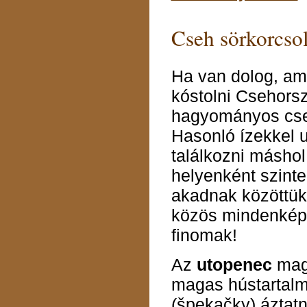
Cseh sörkorcso
Ha van dolog, ami
kóstolni Csehors
hagyományos cse
Hasonló ízekkel 
találkozni másho
helyenként szinte
akadnak közöttük
közös mindenkép
finomak!
Az
utopenec
maga
magas hústartalmú
(špekačky) áztat