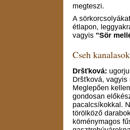
megteszi.
A sörkorcsolyákat
étlapon, leggyak
vagyis
"Sör mell
Cseh kanalasok
Dršťková:
ugorju
Dršťková, vagyis 
Meglepően kellem
gondosan előkészí
pacalcsíkokkal. N
törölköző darabok
köménymagos fűs
gasztrobúvárokna