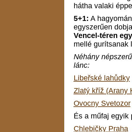
hátha valaki éppe
5+1:
A hagyomány
egyszerűen dobja
Vencel-téren egy
mellé gurítsanak 
Néhány népszerű r
lánc:
Libeřské lahůdky
Zlatý kříž (Arany 
Ovocny Svetozor
És a műfaj egyik 
Chlebičky Praha