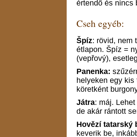
értendő és nincs 
Cseh egyéb:
Špíz
: rövid, nem 
étlapon. Špíz = ny
(vepřový), esetleg
Panenka:
szűzérm
helyeken egy kis
köretként burgony
Játra
: máj. Lehet
de akár rántott se
Hovězí tatarský 
keverik be, inká