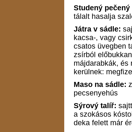
Studený pečený
tálalt hasalja sza
Játra v sádle:
saj
kacsa-, vagy csir
csatos üvegben tá
zsírból előbukkann
májdarabkák, és 
kerülnek: megfize
Maso na sádle:
z
pecsenyehús
Sýrový talíř:
saj
a szokásos kósto
deka felett már 