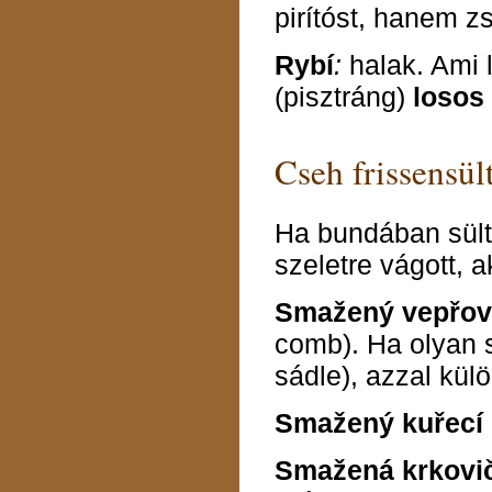
pirítóst, hanem z
Rybí
:
halak. Ami 
(pisztráng)
losos
Cseh frissensül
Ha bundában sült
szeletre vágott, 
Smažený vepřový
comb). Ha olyan s
sádle), azzal kül
Smažený kuřecí
Smažená krkovi