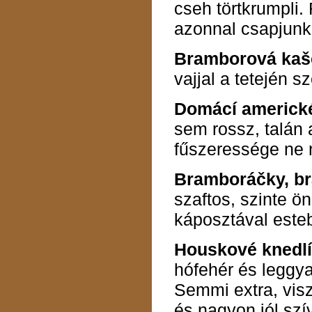
cseh törtkrumpli. 
azonnal csapjunk 
Bramborová kaš
vajjal a tetején s
Domácí americk
sem rossz, talán 
fűszeressége ne n
Bramboráčky, b
szaftos, szinte ö
káposztával esteb
Houskové knedl
hófehér és leggya
Semmi extra, vis
és nagyon jól szív