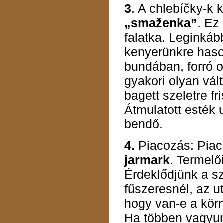
3
. A chlebíčky-k 
„smaženka”
. Ez
falatka. Leginká
kenyerünkre hason
bundában, forró o
gyakori olyan vál
bagett szeletre fr
Átmulatott esték
bendő.
4.
Piacozás: Piac
jarmark
. Termelő
Érdeklődjünk a sz
fűszeresnél, az u
hogy van-e a kö
Ha többen vagyun