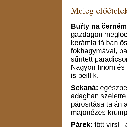
Meleg előétele
Buřty na černém
gazdagon meglocso
kerámia tálban ö
fokhagymával, pap
sűrített paradics
Nagyon finom és 
is beillik.
Sekaná:
egészben
adagban szeletre
párosítása talán 
majonézes krumpl
Párek
: főtt virsl