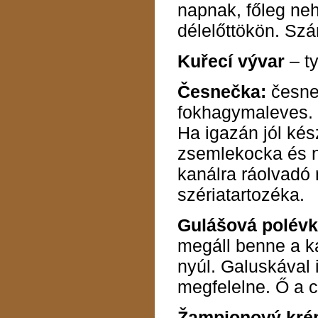
napnak, főleg ne
délelőttökön. Szá
Kuřecí vývar
– t
Česnečka:
česne
fokhagymaleves. E
Ha igazán jól kész
zsemlekocka és n
kanálra ráolvadó r
szériatartozéka.
Gulášová polévk
megáll benne a k
nyúl. Galuskával 
megfelelne. Ő a 
Žampionový kré