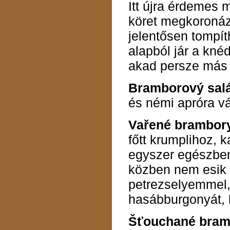
Itt újra érdemes 
köret megkoronáz
jelentősen tompít
alapból jár a knéd
akad persze más 
Bramborový sal
és némi apróra vá
Vařené brambor
főtt krumplihoz, 
egyszer egészben
közben nem esik sz
petrezselyemmel, 
hasábburgonyát, 
Šťouchané bram