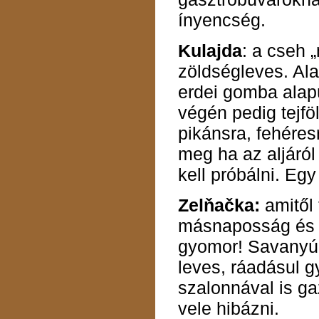
ínyencség.
Kulajda
: a cseh 
zöldségleves. Al
erdei gomba alapú
végén pedig tejfö
pikánsra, fehéres
meg ha az aljáról f
kell próbálni. Eg
Zelňačka:
amitől 
másnaposság és ú
gyomor! Savanyú
leves, ráadásul g
szalonnával is g
vele hibázni.