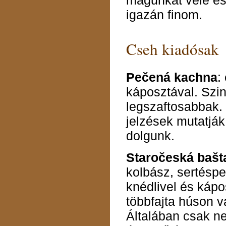
magunkat vele és 
igazán finom.
Cseh kiadósak
Pečená kachna
:
káposztával. Szin
legszaftosabbak.
jelzések mutatják
dolgunk.
Staročeská bašt
kolbász, sertéspe
knédlivel és kápo
többfajta húson v
Általában csak neg