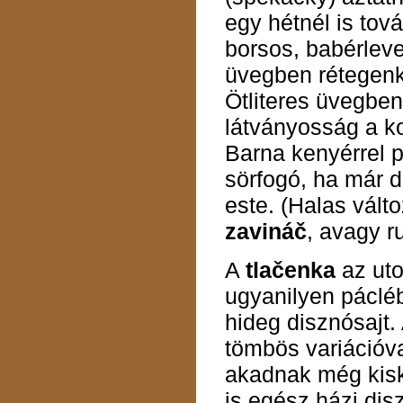
egy hétnél is to
borsos, babérleve
üvegben rétegenk
Ötliteres üvegben
látványosság a k
Barna kenyérrel p
sörfogó, ha már 
este. (Halas vált
zavináč
, avagy ru
A
tlačenka
az uto
ugyanilyen pácléb
hideg disznósajt.
tömbös variációv
akadnak még kisk
is egész házi dis