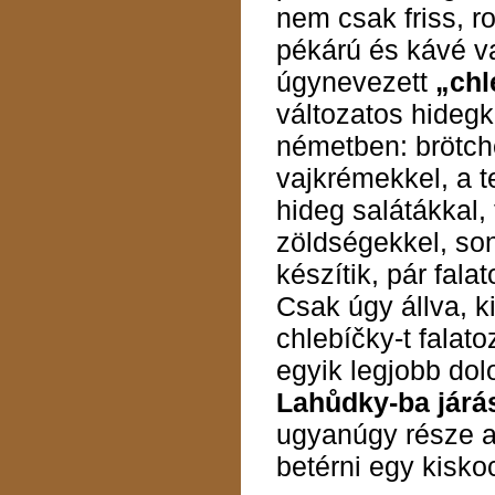
nem csak friss, 
pékárú és kávé v
úgynevezett
„chl
változatos hideg
németben: brötch
vajkrémekkel, a t
hideg salátákkal,
zöldségekkel, sonk
készítik, pár fal
Csak úgy állva, 
chlebíčky-t falato
egyik legjobb dol
Lahůdky-ba járá
ugyanúgy része a
betérni egy kisk