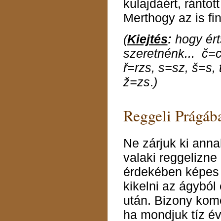
kulajdáért, rántott
Merthogy az is fi
(
Kiejtés
:
hogy ért
szeretnénk... č=c
ř=rzs, s=sz, š=s, 
ž=zs
.
)
Reggeli Prágáb
Ne zárjuk ki anna
valaki reggelizne
érdekében képes t
kikelni az ágyból
után. Bizony komo
ha mondjuk tíz év