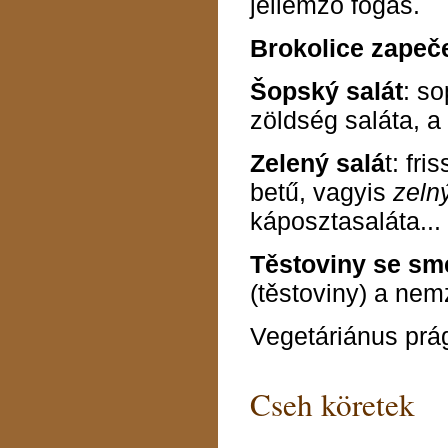
jellemző fogás.
Brokolice zapeč
Šopský salát
: s
zöldség saláta, a 
Zelený salá
t: fr
betű,
vagyis
zelný
káposztasaláta...
Těstoviny se sm
(těstoviny) a nem
Vegetáriánus prág
Cseh köretek