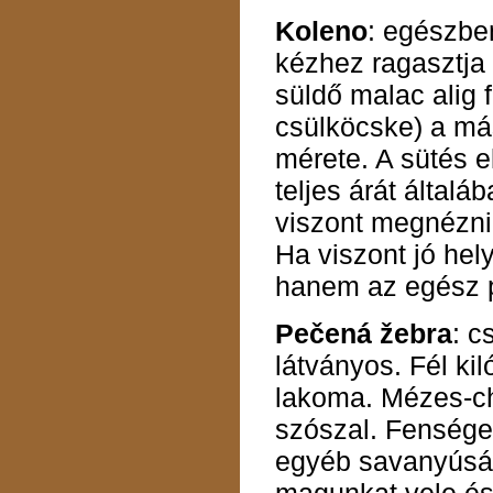
Koleno
: egészben
kézhez ragasztja 
süldő malac alig f
csülköcske) a más
mérete. A sütés e
teljes árát által
viszont megnézni,
Ha viszont jó hel
hanem az egész pr
Pečená žebra
: c
látványos. Fél kil
lakoma. Mézes-ch
szószal. Fensége
egyéb savanyúság 