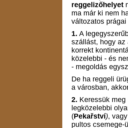
reggelizőhelyet
m
ma már ki nem ha
változatos prágai 
1.
A legegyszerűbb
szállást, hogy az
korrekt kontinentá
közelebbi - és n
- megoldás egysz
De ha reggeli ürü
a városban, akkor
2.
Keressük meg 
legközelebbi oly
(
Pekařství
)
, vag
pultos csemege-üz