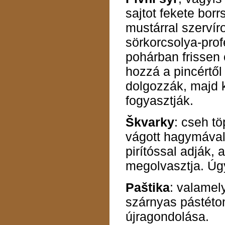
sajtot fekete bor
mustárral szervír
sörkorcsolya-pro
pohárban frissen 
hozzá a pincértő
dolgozzák, majd 
fogyasztják.
Škvarky
: cseh t
vágott hagymával 
pirítóssal adják, a
megolvasztja. Úg
Pa
š
tika
: valamely
szárnyas pástéto
újragondolása.