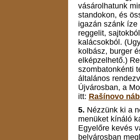
vásárolhatunk mi
standokon, és öss
igazán szánk íze 
reggelit, sajtokbó
kalácsokból. (Ugya
kolbász, burger é
elképzelhető.) R
szombatonkénti t
általános rendezv
Újvárosban, a Mol
itt:
Rašínovo náb
5.
Nézzünk ki a ne
menüket kínáló k
Egyelőre kevés va
belvárosban megl