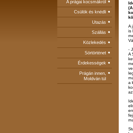
A prágai kocsmákról
Id
(A
Csülök és knédli
ko
kö
Utazás
A 
is
Szállás
me
Vá
Közlekedés
- 
Sörtörténet
A 
ke
Érdekességek
me
ve
Prágán innen,
le
má
Moldván túl
a 
ko
az
Id
el
er
fe
ma
St