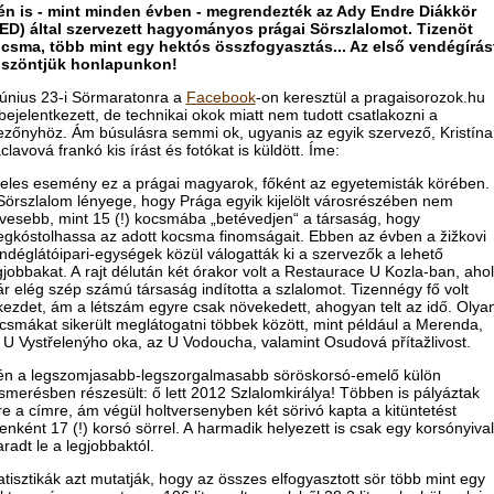
én is - mint minden évben - megrendezték az Ady Endre Diákkör
ED) által szervezett hagyományos prágai Sörszlalomot. Tizenöt
csma, több mint egy hektós összfogyasztás... Az első vendégírás
szöntjük honlapunkon!
június 23-i Sörmaratonra a
Facebook
-on keresztül a pragaisorozok.hu
 bejelentkezett, de technikai okok miatt nem tudott csatlakozni a
zőnyhöz. Ám búsulásra semmi ok, ugyanis az egyik szervező, Kristína
clavová frankó kis írást és fotókat is küldött. Íme:
Jeles esemény ez a prágai magyarok, főként az egyetemisták körében.
Sörszlalom lényege, hogy Prága egyik kijelölt városrészében nem
vesebb, mint 15 (!) kocsmába „betévedjen“ a társaság, hogy
gkóstolhassa az adott kocsma finomságait. Ebben az évben a žižkovi
ndéglátóipari-egységek közül válogatták ki a szervezők a lehető
gjobbakat. A rajt délután két órakor volt a Restaurace U Kozla-ban, ahol
r elég szép számú társaság indította a szlalomot. Tizennégy fő volt
kezdet, ám a létszám egyre csak növekedett, ahogyan telt az idő. Olya
csmákat sikerült meglátogatni többek között, mint például a Merenda,
 U Vystřelenýho oka, az U Vodoucha, valamint Osudová přítažlivost.
én a legszomjasabb-legszorgalmasabb söröskorsó-emelő külön
ismerésben részesült: ő lett 2012 Szlalomkirálya! Többen is pályáztak
re a címre, ám végül holtversenyben két sörivó kapta a kitüntetést
jenként 17 (!) korsó sörrel. A harmadik helyezett is csak egy korsónyival
radt le a legjobbaktól.
atisztikák azt mutatják, hogy az összes elfogyasztott sör több mint egy