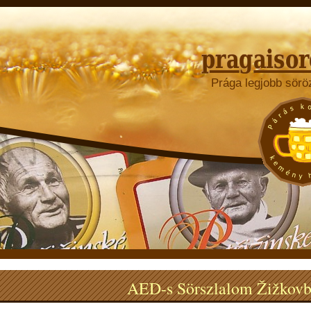
Prága legjobb sörö
AED-s Sörszlalom Žižkov