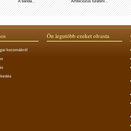
A banda...
Ambiciózus túraterv...
nos
Ön legutóbb ezeket olvasta
gai kocsmákról
ás
ás
ekedés