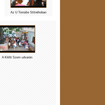
Az U Tomáše Štítnéhoban
A Kilőtt Szem udvarán