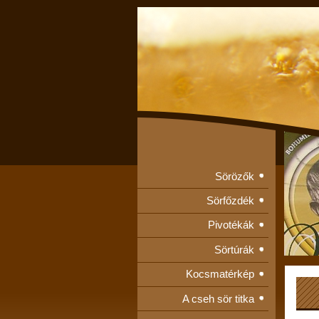
Sörözők
Sörfőzdék
Pivotékák
Sörtúrák
Kocsmatérkép
A cseh sör titka