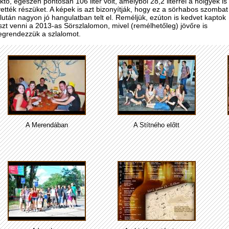
kto, egészen pontosan 106 liter volt, amelyből 28,2 literrel a hölgyek is
vették részüket. A képek is azt bizonyítják, hogy ez a sörhabos szombat
lután nagyon jó hangulatban telt el. Reméljük, ezúton is kedvet kaptok
szt venni a 2013-as Sörszlalomon, mivel (remélhetőleg) jövőre is
grendezzük a szlalomot.
A Merendában
A Štítného előtt