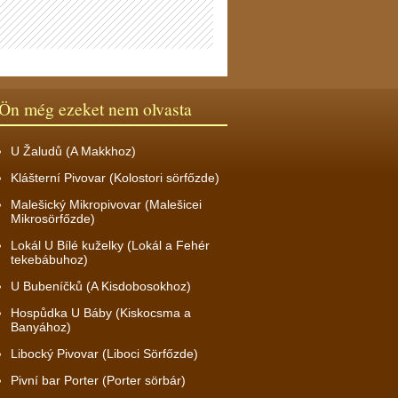
Ön még ezeket nem olvasta
U Žaludů (A Makkhoz)
Klášterní Pivovar (Kolostori sörfőzde)
Malešický Mikropivovar (Malešicei
Mikrosörfőzde)
Lokál U Bílé kuželky (Lokál a Fehér
tekebábuhoz)
U Bubeníčků (A Kisdobosokhoz)
Hospůdka U Báby (Kiskocsma a
Banyához)
Libocký Pivovar (Liboci Sörfőzde)
Pivní bar Porter (Porter sörbár)