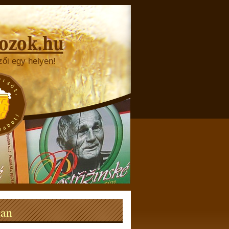
zői egy helyen!
ban