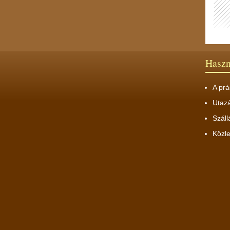
Hasz
A prá
Utaz
Száll
Közl