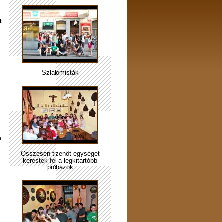
t
Szlalomisták
n
Összesen tizenöt egységet
kerestek fel a legkitartóbb
próbázók