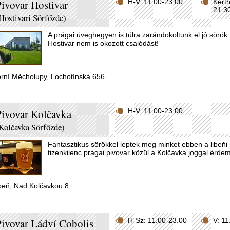
ivovar Hostivar
H-V: 11.00-23.00
Kerth
21.3
Hostivari Sörfőzde)
A prágai üveghegyen is túlra zarándokoltunk el jó sörö
Hostivar nem is okozott csalódást!
rní Měcholupy, Lochotínská 656
ivovar Kolčavka
H-V: 11.00-23.00
Kolčavka Sörfőzde)
Fantasztikus sörökkel leptek meg minket ebben a libeňi 
tizenkilenc prágai pivovar közül a Kolčavka joggal érde
beň, Nad Kolčavkou 8.
ivovar Ládví Cobolis
H-Sz: 11.00-23.00
V: 1