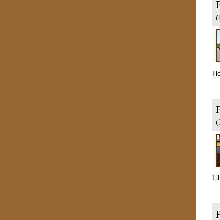
P
(
Ho
P
(
Li
P