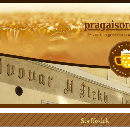
Prága legjobb sörö
Sörfőzdék