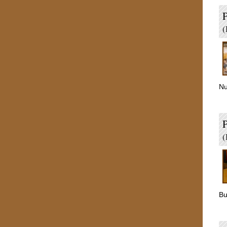
P
(
Nu
(
Bu