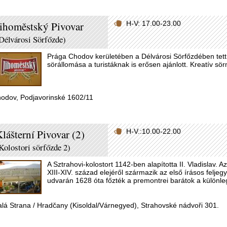
ihoměstský Pivovar
H-V: 17.00-23.00
Délvárosi Sörfőzde)
Prága Chodov kerületében a Délvárosi Sörfőzdében tettü
sörállomása a turistáknak is erősen ajánlott. Kreatív sör
odov, Podjavorinské 1602/11
lášterní Pivovar (2)
H-V.:10.00-22.00
Kolostori sörfőzde 2)
A Sztrahovi-kolostort 1142-ben alapította II. Vladislav. 
XIII-XIV. század elejéről származik az első írásos feljeg
udvarán 1628 óta főzték a premontrei barátok a különle
lá Strana / Hradčany (Kisoldal/Várnegyed), Strahovské nádvoři 301.