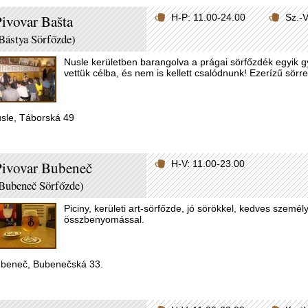
ivovar Bašta
H-P: 11.00-24.00
Sz.-
Bástya Sörfőzde)
Nusle kerületben barangolva a prágai sörfőzdék egyik 
vettük célba, és nem is kellett csalódnunk! Ezerízű sörre
sle, Táborská 49
Pivovar Bubeneč
H-V: 11.00-23.00
Bubeneč Sörfőzde)
Piciny, kerületi art-sörfőzde, jó sörökkel, kedves személ
összbenyomással.
beneč, Bubenečská 33.