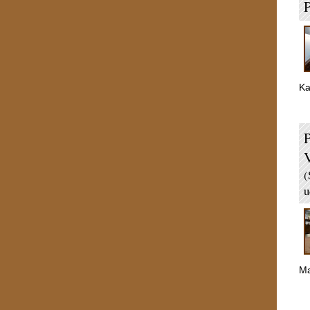
P
Ka
P
(
u
Ma