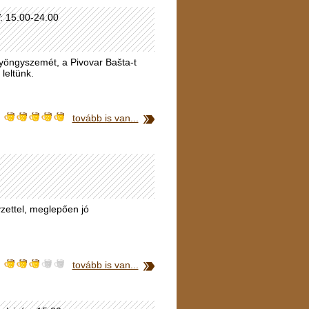
V: 15.00-24.00
gyöngyszemét, a Pivovar Bašta-t
 leltünk.
tovább is van...
yzettel, meglepően jó
tovább is van...