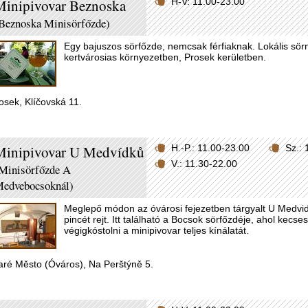
Minipivovar Beznoska
H-V: 11.00-23.00
Beznoska Minisörfőzde)
Egy bajuszos sörfőzde, nemcsak férfiaknak. Lokális sör
kertvárosias környezetben, Prosek kerületben.
osek, Klíčovská 11.
Minipivovar U Medvídků
H.-P.: 11.00-23.00
Sz.: 
V.: 11.30-22.00
Minisörfőzde A
edvebocsoknál)
Meglepő módon az óvárosi fejezetben tárgyalt U Medvi
pincét rejt. Itt található a Bocsok sörfőzdéje, ahol kecses
végigkóstolni a minipivovar teljes kínálatát.
aré Město (Óváros), Na Perštýně 5.