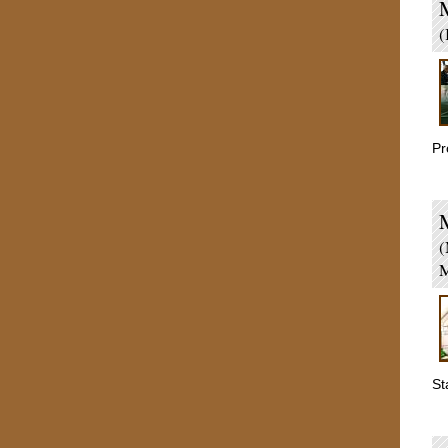
(
Pr
(
M
St