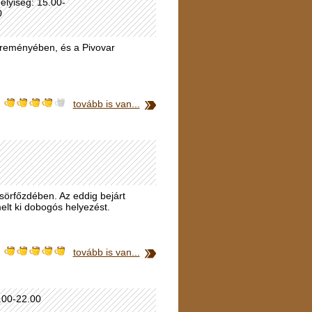
elyiség: 15.00-
0
k reményében, és a Pivovar
tovább is van...
sörfőzdében. Az eddig bejárt
melt ki dobogós helyezést.
tovább is van...
1.00-22.00