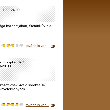
: 11.30-24.00
Prága központjában, Štefánikův-híd
tovább is van...
erní sýpka: H-P:
0-20.00
zött csak kiváló söröket illik
a követelménynek.
tovább is van...