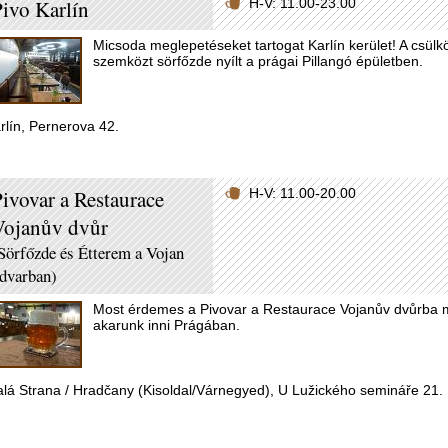
ivo Karlín
H-V: 11.00-23.00
Micsoda meglepetéseket tartogat Karlín kerület! A csülkö
szemközt sörfőzde nyílt a prágai Pillangó épületben.
rlín, Pernerova 42.
ivovar a Restaurace
H-V: 11.00-20.00
Vojanův dvůr
Sörfőzde és Étterem a Vojan
dvarban)
Most érdemes a Pivovar a Restaurace Vojanův dvůrba me
akarunk inni Prágában.
lá Strana / Hradčany (Kisoldal/Várnegyed), U Lužického semináře 21.