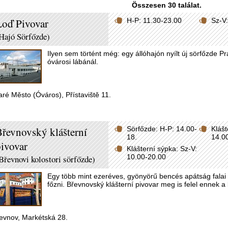
Összesen 30 találat.
oď Pivovar
H-P: 11.30-23.00
Sz-V
Hajó Sörfőzde)
Ilyen sem történt még: egy állóhajón nyílt új sörfőzde 
óvárosi lábánál.
aré Město (Óváros), Přístaviště 11.
řevnovský klášterní
Sörfőzde: H-P: 14.00-
Klášt
18.
14.0
ivovar
Klášterní sýpka: Sz-V:
10.00-20.00
Břevnovi kolostori sörfőzde)
Egy több mint ezeréves, gyönyörű bencés apátság falai kö
főzni. Břevnovský klášterní pivovar meg is felel ennek 
evnov, Markétská 28.