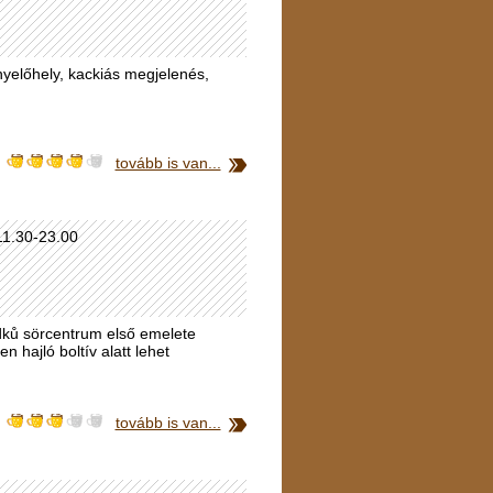
nyelőhely, kackiás megjelenés,
tovább is van...
11.30-23.00
dků sörcentrum első emelete
en hajló boltív alatt lehet
tovább is van...