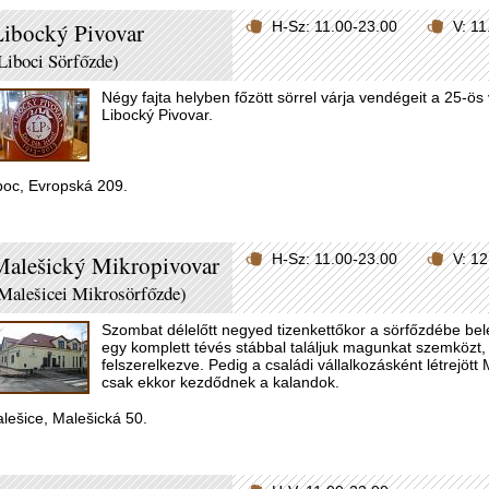
ibocký Pivovar
H-Sz: 11.00-23.00
V: 1
Liboci Sörfőzde)
Négy fajta helyben főzött sörrel várja vendégeit a 25-ö
Libocký Pivovar.
boc, Evropská 209.
Malešický Mikropivovar
H-Sz: 11.00-23.00
V: 1
Malešicei Mikrosörfőzde)
Szombat délelőtt negyed tizenkettőkor a sörfőzdébe be
egy komplett tévés stábbal találjuk magunkat szemközt,
felszerelkezve. Pedig a családi vállalkozásként létrejö
csak ekkor kezdődnek a kalandok.
lešice, Malešická 50.