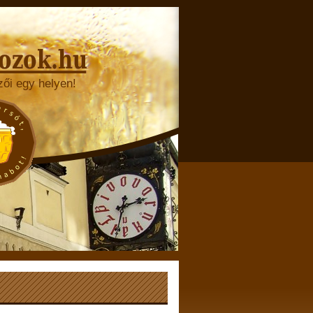
zői egy helyen!