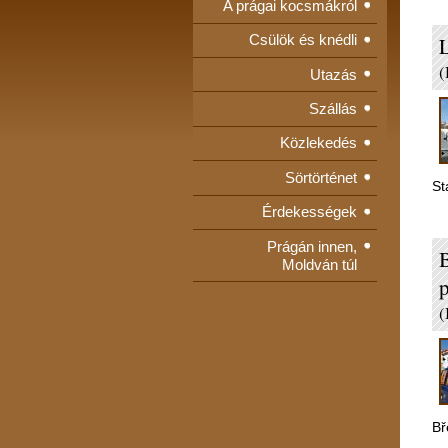
A prágai kocsmákról
Csülök és knédli
L
(
Utazás
Szállás
Közlekedés
Sörtörténet
St
Érdekességek
Prágán innen,
B
Moldván túl
p
(
Bř