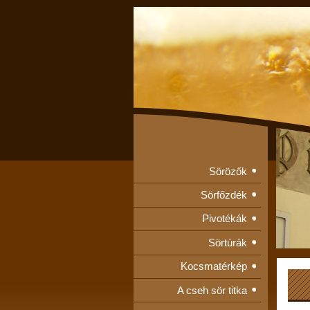
Sörözők
Sörfőzdék
Pivotékák
Sörtúrák
Kocsmatérkép
A cseh sör titka