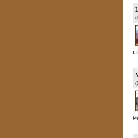
L
(
Li
(
Ma