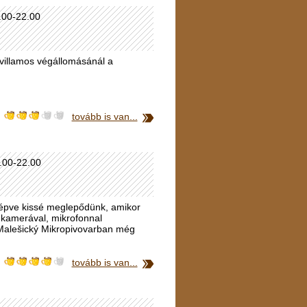
1.00-22.00
s villamos végállomásánál a
tovább is van...
2.00-22.00
lépve kissé meglepődünk, amikor
 kamerával, mikrofonnal
tt Malešický Mikropivovarban még
tovább is van...