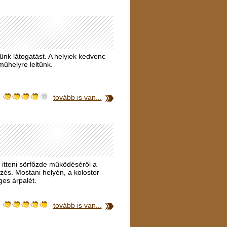
nk látogatást. A helyiek kedvenc
műhelyre leltünk.
tovább is van...
Az itteni sörfőzde működéséről a
yzés. Mostani helyén, a kolostor
ges árpalét.
tovább is van...