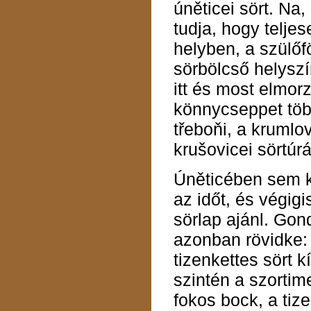
úněticei sört. Na,
tudja, hogy telje
helyben, a szülőf
sörbölcső helyszí
itt és most elmor
könnycseppet több
třeboňi, a krumlov
krušovicei sörtúr
Úněticében sem 
az időt, és végig
sörlap ajánl. Gond
azonban rövidke: 
tizenkettes sört k
szintén a szortim
fokos bock, a tiz