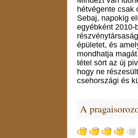
Mindezt van időnk
hétvégente csak ó
Sebaj, napokig elü
egyébként 2010-be
részvénytársaság,
épületet, és ame
mondhatja magát.
tétel sört az új 
hogy ne részesült
csehországi és k
A pragaisorozo