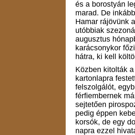
és a borostyán l
marad. De inkáb
Hamar rájövünk a
utóbbiak szezonál
augusztus hónap
karácsonykor főz
hátra, ki kell költö
Közben kitolták a
kartonlapra feste
felszolgálót, egyb
férfiembernek már
sejtetően pirospo
pedig éppen kebe
korsók, de egy do
napra ezzel hivat