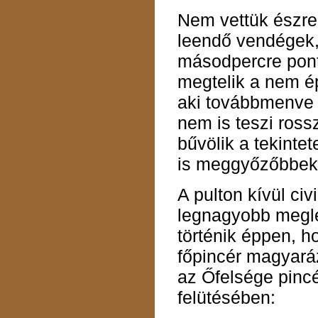
Nem vettük észre,
leendő vendégek,
másodpercre pont
megtelik a nem ép
aki továbbmenve m
nem is teszi ross
bűvölik a tekintet
is meggyőzőbbek
A pulton kívül ci
legnagyobb megle
történik éppen, 
főpincér magyaráz
az Őfelsége pinc
felütésében: