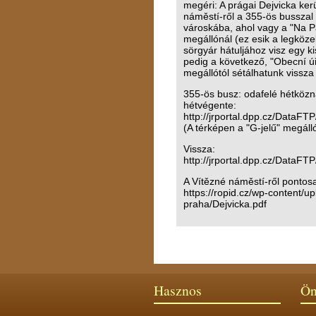
megéri: A prágai Dejvicka kerü
náměstí-ről a 355-ös busszal
városkába, ahol vagy a "Na P
megállónál (ez esik a legköz
sörgyár hátuljához visz egy ki
pedig a következő, "Obecní ú
megállótól sétálhatunk vissza
355-ös busz: odafelé hétközna
hétvégente:
http://jrportal.dpp.cz/DataF
(A térképen a "G-jelű" megálló
Vissza:
http://jrportal.dpp.cz/DataF
A Vítězné náměstí-ről pontos
https://ropid.cz/wp-content/u
praha/Dejvicka.pdf
Hasznos
Ön