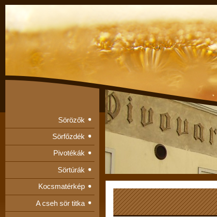
Sörözők
Sörfőzdék
Pivotékák
Sörtúrák
Kocsmatérkép
A cseh sör titka