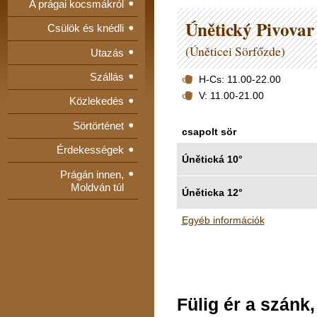
A prágai kocsmákról
Únětický Pivovar
Csülök és knédli
(Úněticei Sörfőzde)
Utazás
Szállás
H-Cs: 11.00-22.00
V: 11.00-21.00
Közlekedés
Sörtörténet
csapolt sör
Érdekességek
Únětická 10°
Prágán innen,
Moldván túl
Úněticka 12°
Egyéb információk
Fülig ér a szánk