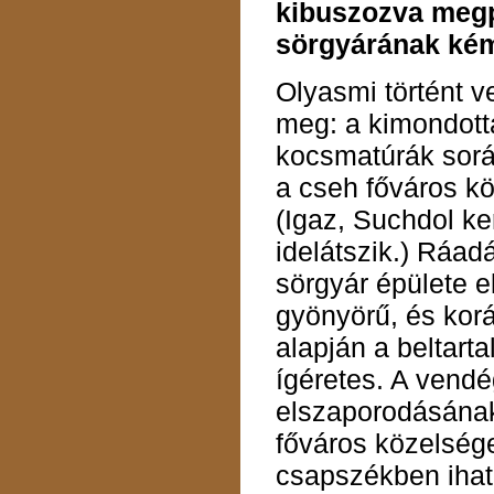
kibuszozva megpi
sörgyárának ké
Olyasmi történt ve
meg: a kimondott
kocsmatúrák sorá
a cseh főváros kö
(Igaz, Suchdol ke
idelátszik.) Ráad
sörgyár épülete el
gyönyörű, és korá
alapján a beltart
ígéretes. A vend
elszaporodásána
főváros közelség
csapszékben iha