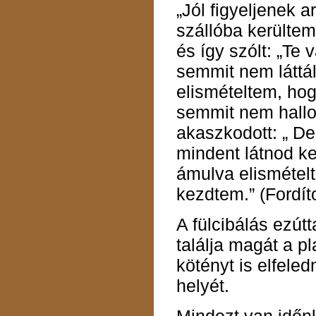
„Jól figyeljenek 
szállóba kerültem
és így szólt: „Te 
semmit nem láttál
elismételtem, ho
semmit nem hallot
akaszkodott: „ D
mindent látnod ke
ámulva elismételt
kezdtem.” (Fordít
A fülcibálás ezútt
találja magát a p
kötényt is elfeled
helyét.