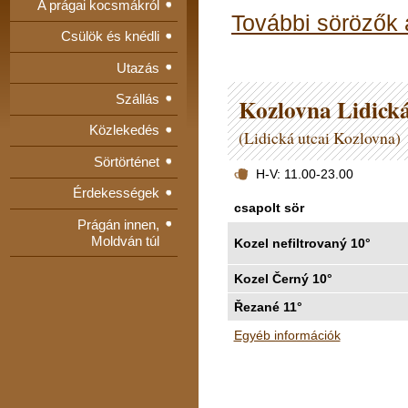
A prágai kocsmákról
További sörözők
Csülök és knédli
Utazás
Szállás
Kozlovna Lidick
Közlekedés
(Lidická utcai Kozlovna)
Sörtörténet
H-V: 11.00-23.00
Érdekességek
csapolt sör
Prágán innen,
Moldván túl
Kozel nefiltrovaný 10°
Kozel Černý 10°
Řezané 11°
Egyéb információk