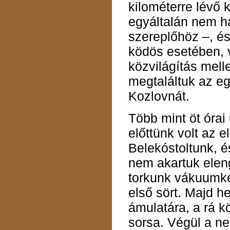
kilométerre lévő 
egyáltalán nem h
szereplőhöz –, é
ködös esetében, 
közvilágítás mell
megtaláltuk az egy
Kozlovnát.
Több mint öt órai
előttünk volt az e
Belekóstoltunk, 
nem akartuk eleng
torkunk vákuumké
első sört. Majd h
ámulatára, a rá k
sorsa. Végül a n