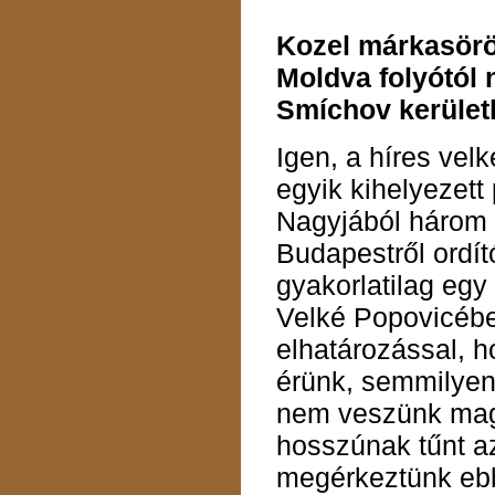
Kozel márkasöröz
Moldva folyótól
Smíchov kerület
Igen, a híres vel
egyik kihelyezett
Nagyjából három é
Budapestről ordít
gyakorlatilag egy
Velké Popovicébe,
elhatározással, 
érünk, semmilyen 
nem veszünk mag
hosszúnak tűnt az
megérkeztünk ebb