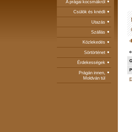
A prágai kocsmákról
Csülök és knédli
Utazás
Szállás
Közlekedés
c
Sörtörténet
G
Érdekességek
P
Prágán innen,
Moldván túl
E