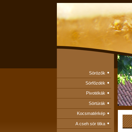
Sörözők
Sörfőzdék
Pivotékák
Sörtúrák
Kocsmatérkép
A cseh sör titka