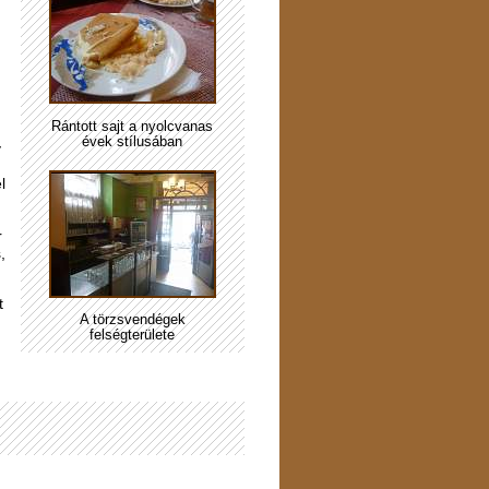
Rántott sajt a nyolcvanas
évek stílusában
y
l
r
,
t
A törzsvendégek
felségterülete