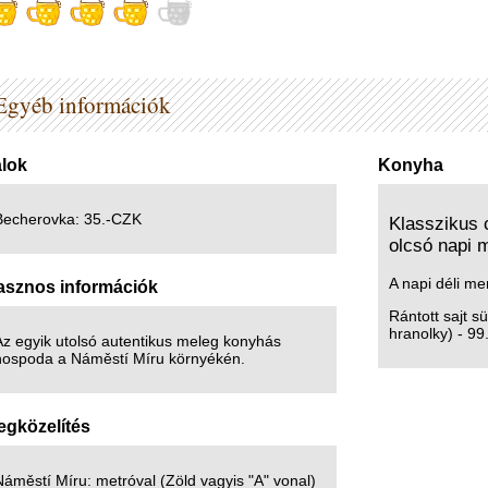
Egyéb információk
alok
Konyha
Becherovka: 35.-CZK
Klasszikus 
olcsó napi 
A napi déli me
asznos információk
Rántott sajt s
hranolky) - 99
Az egyik utolsó autentikus meleg konyhás
hospoda a Náměstí Míru környékén.
gközelítés
áměstí Míru: metróval (Zöld vagyis "A" vonal)