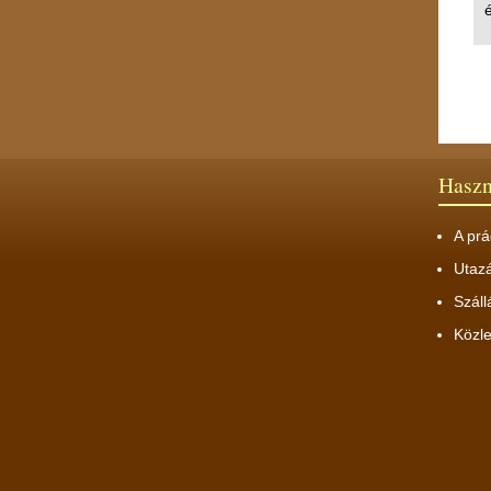
é
Hasz
A prá
Utaz
Száll
Közl