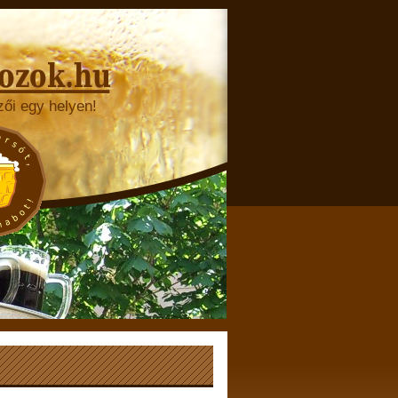
zői egy helyen!