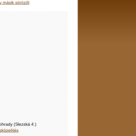
y másik sörözőt
ohrady (Slezská 4.)
közelítés