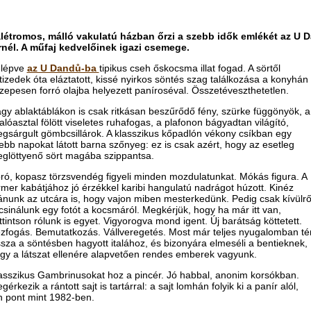
létromos, málló vakulatú házban őrzi a szebb idők emlékét az U 
rnél. A műfaj kedvelőinek igazi csemege.
lépve
az U Dandů-ba
tipikus cseh őskocsma illat fogad. A sörtől
tizedek óta eláztatott, kissé nyirkos söntés szag találkozása a konyhán
zepesen forró olajba helyezett paníroséval. Összetéveszthetetlen.
gy ablaktáblákon is csak ritkásan beszűrődő fény, szürke függönyök, a
lalóasztal fölött viseletes ruhafogas, a plafonon bágyadtan világító,
gsárgult gömbcsillárok. A klasszikus kőpadlón vékony csíkban egy
ebb napokat látott barna szőnyeg: ez is csak azért, hogy az esetleg
glöttyenő sört magába szippantsa.
ró, kopasz törzsvendég figyeli minden mozdulatunkat. Mókás figura. A
rmer kabátjához jó érzékkel karibi hangulatú nadrágot húzott. Kinéz
ánunk az utcára is, hogy vajon miben mesterkedünk. Pedig csak kívülrő
 csinálunk egy fotót a kocsmáról. Megkérjük, hogy ha már itt van,
ttintson rólunk is egyet. Vigyorogva mond igent. Új barátság köttetett.
zfogás. Bemutatkozás. Vállveregetés. Most már teljes nyugalomban té
ssza a söntésben hagyott italához, és bizonyára elmeséli a bentieknek,
gy a látszat ellenére alapvetően rendes emberek vagyunk.
asszikus Gambrinusokat hoz a pincér. Jó habbal, anonim korsókban.
gérkezik a rántott sajt is tartárral: a sajt lomhán folyik ki a panír alól,
n pont mint 1982-ben.