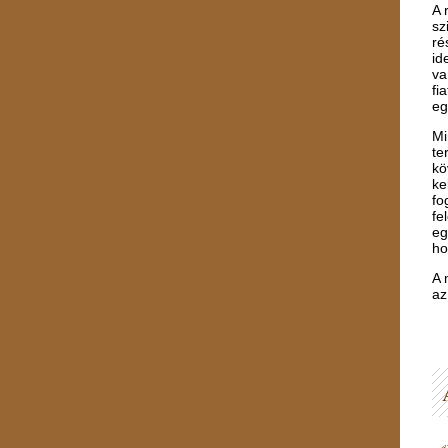
A 
sz
ré
id
va
fi
eg
Mi
te
kö
ke
fo
fe
eg
ho
A 
az