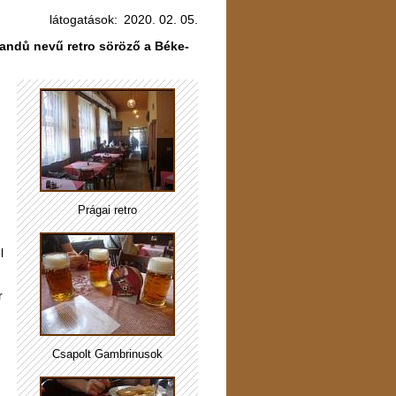
látogatások:
2020. 02. 05.
Dandů nevű retro söröző a Béke-
Prágai retro
l
r
Csapolt Gambrinusok