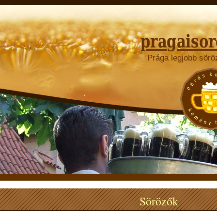
Prága legjobb sörö
Sörözők