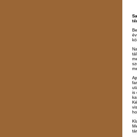
Sa
té
Be
év
kö
Na
tá
me
sz
me
Ap
fa
ut
is
ka
Ké
vi
ho
Kl
Me
tá