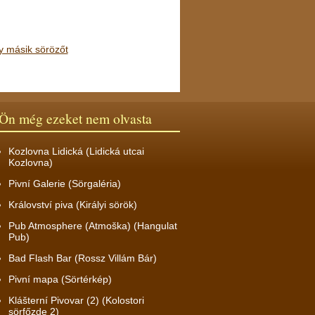
y másik sörözőt
Ön még ezeket nem olvasta
Kozlovna Lidická (Lidická utcai
Kozlovna)
Pivní Galerie (Sörgaléria)
Království piva (Királyi sörök)
Pub Atmosphere (Atmoška) (Hangulat
Pub)
Bad Flash Bar (Rossz Villám Bár)
Pivní mapa (Sörtérkép)
Klášterní Pivovar (2) (Kolostori
sörfőzde 2)