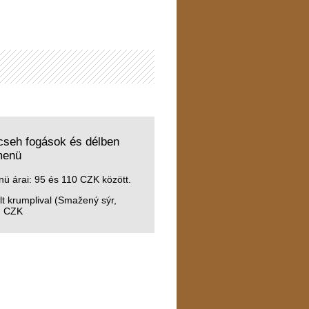
cseh fogások és délben
menü
nü árai: 95 és 110 CZK között.
ült krumplival (Smažený sýr,
. CZK