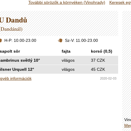
További sörözők a környéken (Vinohrady)
Keresek eg
U Dandů
(Dandánál)
H-P: 10.00-23.00
Sz-V: 11.00-23.00
sapolt sör
fajta
korsó (0,5)
ambrinus světlý 10°
világos
37 CZK
ilsner Urquell 12°
világos
45 CZK
gyéb információk
2020-02-03
Vin
Meg