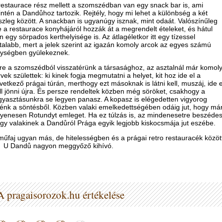
restaurace rész mellett a szomszédban van egy snack bar is, ami
intén a Dandůhoz tartozik. Rejtély, hogy mi lehet a különbség a két
szleg között. A snackban is ugyanúgy isznak, mint odaát. Valószínűleg
e a restaurace konyhájáról hozzák át a megrendelt ételeket, és hátul
n egy sörpados kerthelyisége is. Az átlagéletkor itt egy tízessel
atalabb, mert a jelek szerint az igazán komoly arcok az egyes számú
ységben gyülekeznek.
re a szomszédból visszatérünk a társasághoz, az asztalnál már komol
rvek születtek: ki kinek fogja megmutatni a helyet, kit hoz ide el a
vetkező prágai túrán, merthogy ezt másoknak is látni kell, muszáj, ide e
ll jönni újra. És persze rendeltek közben még söröket, csakhogy a
gyasztásunkra se legyen panasz. A kopasz is elégedetten vigyorog
lénk a söntésből. Közben valaki emelkedettségében odáig jut, hogy má
yenesen Rotundyt emleget. Ha ez túlzás is, az mindenesetre beszédes
gy valakinek a Dandůról Prága egyik legjobb kiskocsmája jut eszébe.
műfaj ugyan más, de hitelességben és a prágai retro restauracék közöt
 U Dandů nagyon meggyőző kihívó.
A pragaisorozok.hu értékelése