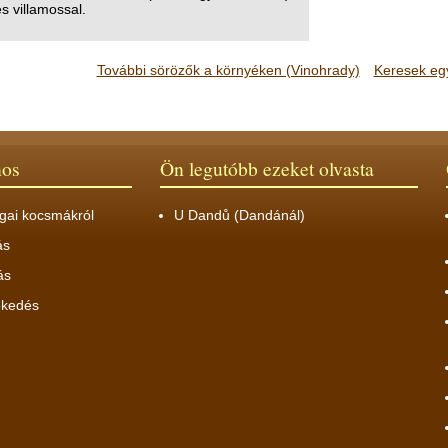
s villamossal.
További sörözők a környéken (Vinohrady)
Keresek eg
nos
Ön legutóbb ezeket olvasta
gai kocsmákról
U Dandů (Dandánál)
ás
ás
ekedés