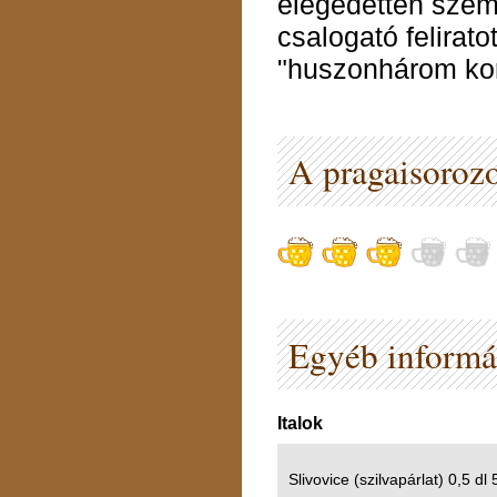
elégedetten szeml
csalogató felirato
"huszonhárom kor
A pragaisorozo
Egyéb informá
Italok
Slivovice (szilvapárlat) 0,5 dl