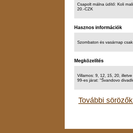
Csapolt málna üdítő: Koli mal
20.-CZK
Hasznos információk
Szombaton és vasárnap csak 
Megközelítés
Villamos: 9, 12, 15, 20, illetv
99-es járat: "Švandovo divadl
További sörözők