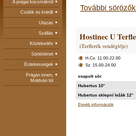
A prágai kocsmákról
További sörözők
Csülök és knédli
Utazás
Szállás
Hostinec U Terfl
Közlekedés
(Terflerék vendéglője)
Sörtörténet
H-Cs: 11.00-22.00
Érdekességek
Sz: 15.00-24.00
Prágán innen,
csapolt sör
Moldván túl
Hubertus 10°
Hubertus sklepní ležák 12°
Egyéb információk