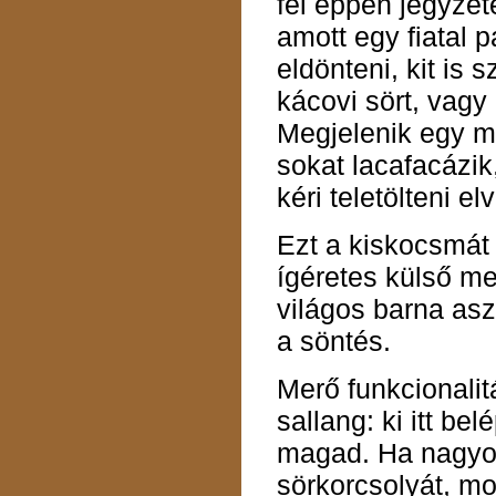
fel éppen jegyzetei
amott egy fiatal p
eldönteni, kit is 
kácovi sört, vagy 
Megjelenik egy m
sokat lacafacázik,
kéri teletölteni elv
Ezt a kiskocsmát
ígéretes külső meg
világos barna as
a söntés.
Merő funkcionalit
sallang: ki itt bel
magad. Ha nagyo
sörkorcsolyát, m