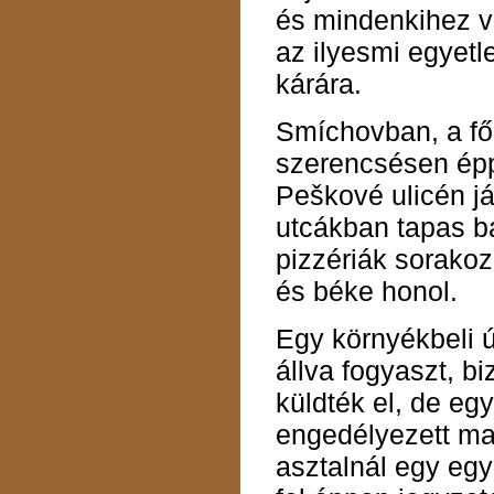
és mindenkihez v
az ilyesmi egyetl
kárára.
Smíchovban, a fő
szerencsésen épp
Peškové ulicén j
utcákban tapas bá
pizzériák sorakoz
és béke honol.
Egy környékbeli ú
állva fogyaszt, b
küldték el, de egy
engedélyezett ma
asztalnál egy egy