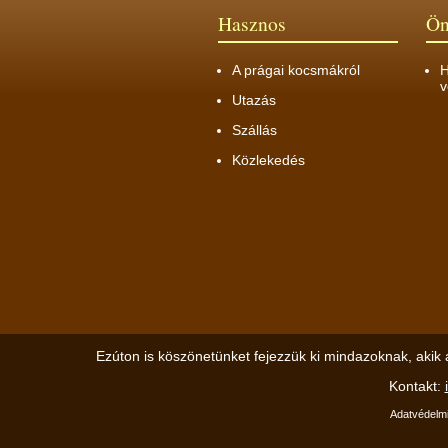
Hasznos
Ön
A prágai kocsmákról
H
v
Utazás
Szállás
Közlekedés
Ezúton is köszönetünket fejezzük ki mindazoknak, akik 
Kontakt:
Adatvédelmi