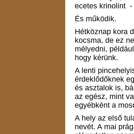
ecetes krinolint 
És működik.
Hétköznap kora d
kocsma, de ez ne
mélyedni, például
hogy kérünk.
A lenti pincehely
érdeklődőknek egy
és asztalok is, bá
az egész, mint val
egyébként a mosd
A hely az első tul
nevét. A mai prág