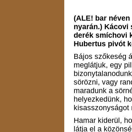
(ALE! bar néven 
nyarán.) Kácovi 
derék smíchovi 
Hubertus pivót 
Bájos szőkeség ál
meglátjuk, egy pil
bizonytalanodunk m
sörözni, vagy ran
maradunk a sörné
helyezkedünk, ho
kisasszonyságot
Hamar kiderül, 
látja el a közöns