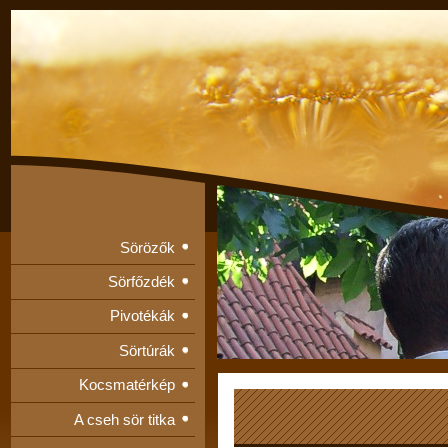
Sörözők
Sörfőzdék
Pivotékák
Sörtúrák
Kocsmatérkép
A cseh sör titka