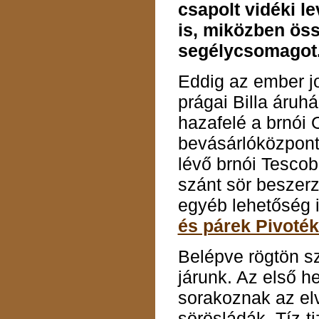
csapolt vidéki l
is, miközben öss
segélycsomagot
Eddig az ember j
prágai Billa áruh
hazafelé a brnói 
bevásárlóközpontb
lévő brnói Tescob
szánt sör beszer
egyéb lehetőség i
és párek Pivoté
Belépve rögtön s
járunk. Az első he
sorakoznak az elv
sörösládák. Tíz-