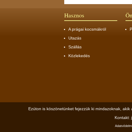
Hasznos
Ön
A prágai kocsmákról
P
Utazás
Szállás
Közlekedés
Ezúton is köszönetünket fejezzük ki mindazoknak, akik 
Kontakt:
Adatvédelmi