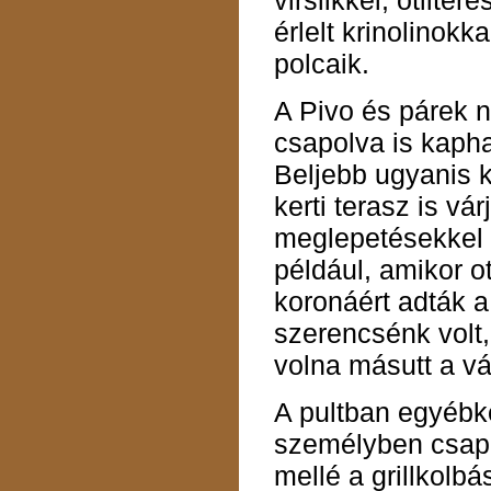
virslikkel, ötlite
érlelt krinolinok
polcaik.
A Pivo és párek n
csapolva is kapha
Beljebb ugyanis k
kerti terasz is v
meglepetésekkel i
például, amikor ot
koronáért adták a
szerencsénk volt,
volna másutt a v
A pultban egyébké
személyben csapol
mellé a grillkolbá