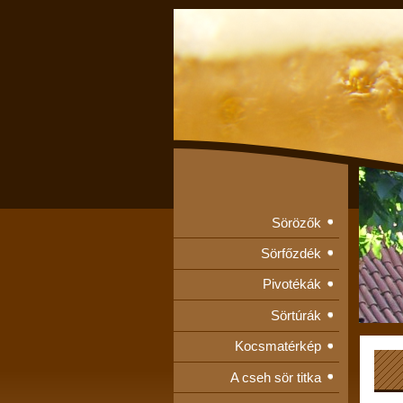
Sörözők
Sörfőzdék
Pivotékák
Sörtúrák
Kocsmatérkép
A cseh sör titka