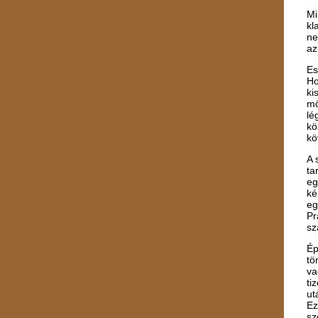
Mi
kl
ne
az
Es
Ho
ki
mö
lé
kö
kö
A 
ta
eg
ké
eg
Pr
sz
Ép
tö
va
ti
ut
Ez
sz