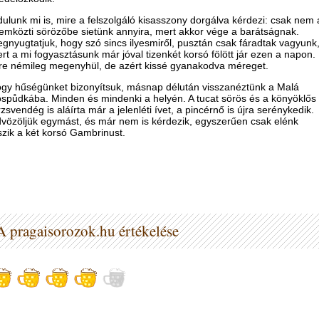
dulunk mi is, mire a felszolgáló kisasszony dorgálva kérdezi: csak nem 
emközti sörözőbe sietünk annyira, mert akkor vége a barátságnak.
gnyugtatjuk, hogy szó sincs ilyesmiről, pusztán csak fáradtak vagyunk
rt a mi fogyasztásunk már jóval tizenkét korsó fölött jár ezen a napon.
re némileg megenyhül, de azért kissé gyanakodva méreget.
gy hűségünket bizonyítsuk, másnap délután visszanéztünk a Malá
spůdkába. Minden és mindenki a helyén. A tucat sörös és a könyöklős
rzsvendég is aláírta már a jelenléti ívet, a pincérnő is újra serénykedik.
vözöljük egymást, és már nem is kérdezik, egyszerűen csak elénk
szik a két korsó Gambrinust.
A pragaisorozok.hu értékelése