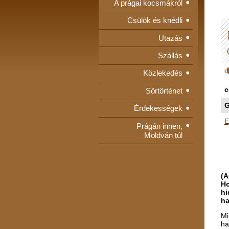
A prágai kocsmákról
Csülök és knédli
Utazás
Szállás
Közlekedés
c
Sörtörténet
G
Érdekességek
E
Prágán innen,
Moldván túl
(A
Ho
hi
ha
Mi
ha