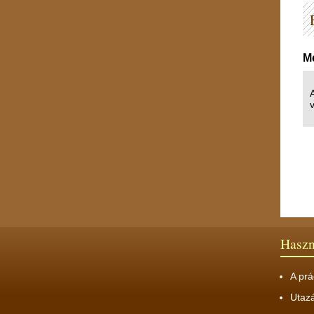
Me
A
v
Hasz
A prá
Utaz