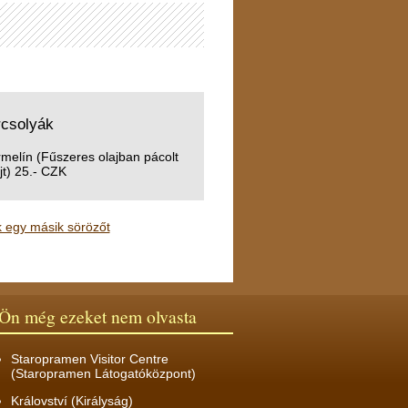
rcsolyák
melín (Fűszeres olajban pácolt
t) 25.- CZK
 egy másik sörözőt
Ön még ezeket nem olvasta
Staropramen Visitor Centre
(Staropramen Látogatóközpont)
Království (Királyság)