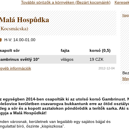
További sörözők a környéken (Bezárt kocsmáink)
Keresek
Nagy
Malá Hospůdka
(Kocsmácska)
H-V: 14.00-01.00
sapolt sör
fajta
korsó (0,5)
ambrinus světlý 10°
világos
19 CZK
gyéb információk
2012-12-04
Bez
Meg
z egységben 2014-ben csapolták ki az utolsó korsó Gambrinust. Nag
lešovice kerületben csavarogva bukkantunk erre az ötöd osztályú
deg a sör és a kopott asztalokon pöndörödik a terítők sarka. Aki sz
gyja a Malá Hospůdkát!
nden városnak, kerületnek van legalább egy sajátos bájjal és
ngulattal bíró, őszinte „kispiszkosa”.