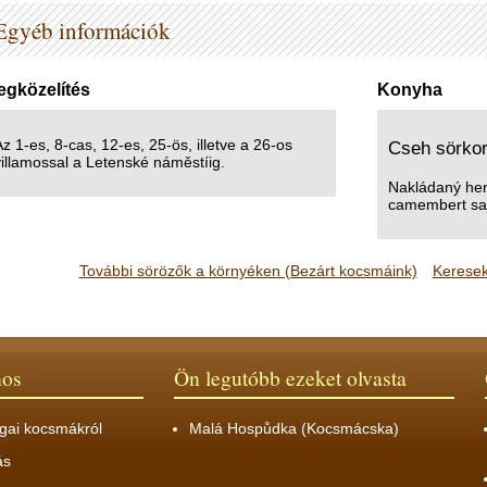
Egyéb információk
gközelítés
Konyha
z 1-es, 8-cas, 12-es, 25-ös, illetve a 26-os
Cseh sörko
illamossal a Letenské náměstí‎ig.
Nakládaný her
camembert saj
További sörözők a környéken (Bezárt kocsmáink)
Keresek
nos
Ön legutóbb ezeket olvasta
gai kocsmákról
Malá Hospůdka (Kocsmácska)
ás