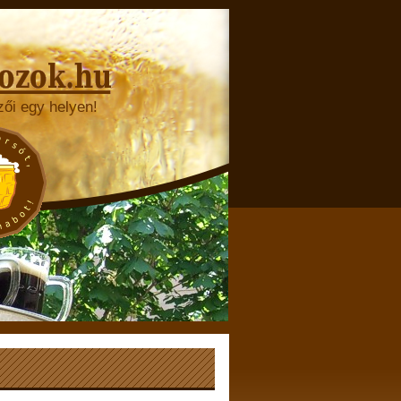
zői egy helyen!