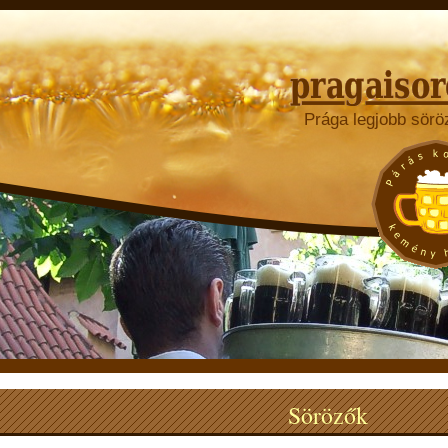
Prága legjobb sörö
Sörözők