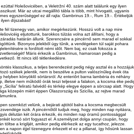
 ezúttal Holešovicében, a Veletržní 40. szám alatt találunk egy ilyen
asszikust. Már az utcai megállító tábla is több, mint hívogató, ugyanis
mes egyszerűséggel ez áll rajta: Gambrinus 19.-, Rum 19.-. Értékeljük
 ilyen díjszabást!
te fél tizenegy van, amikor megérkezünk. Hosszú volt a nap mire
lešovicéig eljutottunk, barokkos túlzás volna azt állítani, hogy a
száradás határán állunk. Szerencsére a pincérnő sem marad el sokkal
göttünk. Bizonyos jelekből úgy tűnik, a vendégeken túl saját pohara
gtelenítésére is fordított némi időt. Nem baj, ez csak fokozza a
zvetlenségét! Máris érkezik a Gambrinus, hamarosan pedig a
vetkező. Itt nincs idő tétlenkedésre.
söntés klasszikus, a teljes berendezést pedig négy asztal és a hozzájuk
rtozó székek jelentik, nem is beszélve a pulton valószínűleg évek óta
y helyben könyöklő sörtársról. Az enteriőrt barna lambéria és néhány
p, illetve nem működő órák teszi teljessé a falakon, a kocsma éke pedi
y „Sicília” feliratú falvédő és térkép elegye éppen a sörcsap alatt. Hogy
ága közepén miért éppen Olaszország és Szicília, az rejtve marad
ámunkra.
pen szemközt velünk, a bejárati ajtótól balra a kocsma megbecsült
rzsvendége iszik. A pincérnőtől tudjuk meg, hogy minden nap nyitásra,
gyis délután két órára érkezik, és minden nap óramű pontossággal
zenkét korsó sört fogyaszt el. A személyzet dolga annyi csupán, hogy
án töltse a kriglijét, amikor pedig elérkezik az egy tucathoz, jelezze.
en a napon éjjel tizenegyre érkezett el ez a pillanat, így hősünk lassan
edelőzködik.