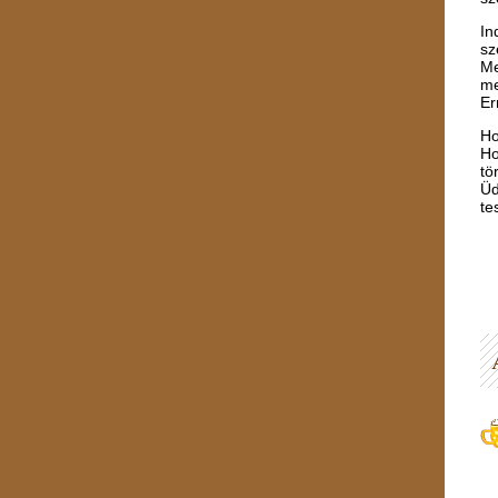
In
sz
Me
me
Er
Ho
Ho
tö
Üd
te