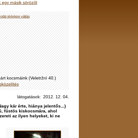
 egy másik sörözőt
obb térképre váltás
árt kocsmáink (Veletržní 40.)
közelítés
látogatások:
2012. 12. 04.
y kár érte, hiánya jelentős...)
, füstös kiskocsmára, ahol
ereti az ilyen helyeket, ki ne