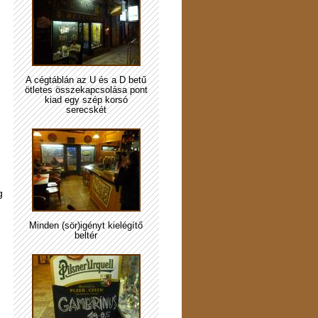
A cégtáblán az U és a D betű
ötletes összekapcsolása pont
kiad egy szép korsó
serecskét
g
Minden (sör)igényt kielégítő
beltér