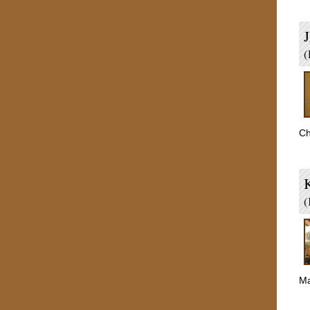
J
(
Ch
K
(
Ma