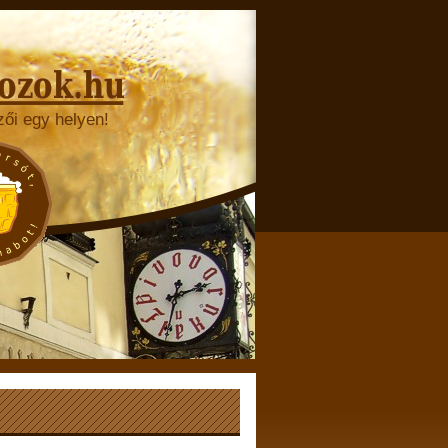
zői egy helyen!