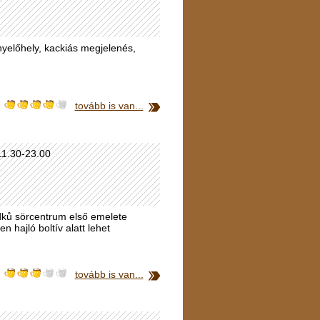
nyelőhely, kackiás megjelenés,
tovább is van...
11.30-23.00
dků sörcentrum első emelete
en hajló boltív alatt lehet
tovább is van...