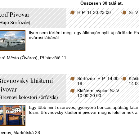
Összesen 30 találat.
oď Pivovar
H-P: 11.30-23.00
Sz-V
Hajó Sörfőzde)
Ilyen sem történt még: egy állóhajón nyílt új sörfőzde 
óvárosi lábánál.
aré Město (Óváros), Přístaviště 11.
řevnovský klášterní
Sörfőzde: H-P: 14.00-
Klášt
18.
14.0
ivovar
Klášterní sýpka: Sz-V:
10.00-20.00
Břevnovi kolostori sörfőzde)
Egy több mint ezeréves, gyönyörű bencés apátság falai kö
főzni. Břevnovský klášterní pivovar meg is felel ennek 
evnov, Markétská 28.