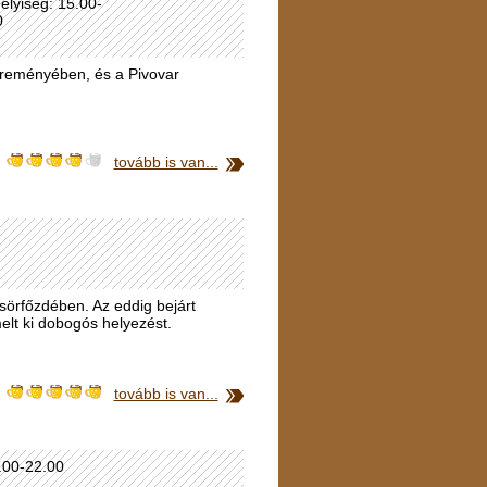
elyiség: 15.00-
0
k reményében, és a Pivovar
tovább is van...
sörfőzdében. Az eddig bejárt
melt ki dobogós helyezést.
tovább is van...
1.00-22.00