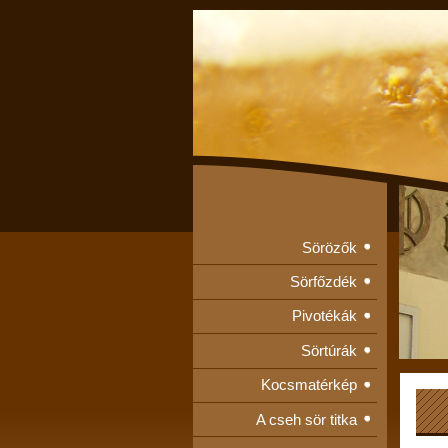
Sörözők
Sörfőzdék
Pivotékák
Sörtúrák
Kocsmatérkép
A cseh sör titka