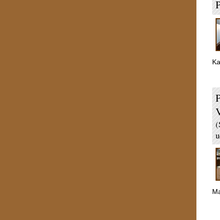
P
Ka
P
(
u
Ma