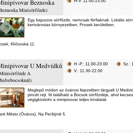
Minipivovar Beznoska
H-V: 11.00-23.00
Beznoska Minisörfőzde)
Egy bajuszos sörfőzde, nemcsak férfiaknak. Lokális sör
kertvárosias környezetben, Prosek kerületben.
osek, Klíčovská 11.
Minipivovar U Medvídků
H.-P.: 11.00-23.00
Sz.: 
V.: 11.30-22.00
Minisörfőzde A
edvebocsoknál)
Meglepő módon az óvárosi fejezetben tárgyalt U Medvi
pincét rejt. Itt található a Bocsok sörfőzdéje, ahol kecses
végigkóstolni a minipivovar teljes kínálatát.
aré Město (Óváros), Na Perštýně 5.