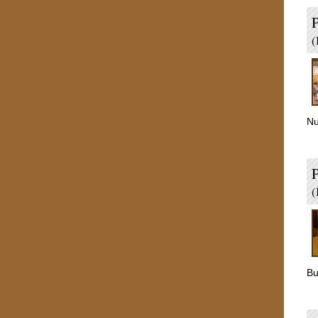
P
(
Nu
(
Bu