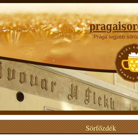
Prága legjobb sörö
Sörfőzdék