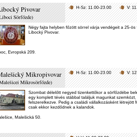
ibocký Pivovar
H-Sz: 11.00-23.00
V: 1
Liboci Sörfőzde)
Négy fajta helyben főzött sörrel várja vendégeit a 25-ö
Libocký Pivovar.
boc, Evropská 209.
Malešický Mikropivovar
H-Sz: 11.00-23.00
V: 1
Malešicei Mikrosörfőzde)
Szombat délelőtt negyed tizenkettőkor a sörfőzdébe be
egy komplett tévés stábbal találjuk magunkat szemközt,
felszerelkezve. Pedig a családi vállalkozásként létrejö
csak ekkor kezdődnek a kalandok.
lešice, Malešická 50.