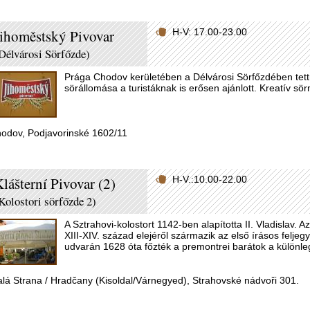
ihoměstský Pivovar
H-V: 17.00-23.00
Délvárosi Sörfőzde)
Prága Chodov kerületében a Délvárosi Sörfőzdében tettü
sörállomása a turistáknak is erősen ajánlott. Kreatív sör
odov, Podjavorinské 1602/11
lášterní Pivovar (2)
H-V.:10.00-22.00
Kolostori sörfőzde 2)
A Sztrahovi-kolostort 1142-ben alapította II. Vladislav. 
XIII-XIV. század elejéről származik az első írásos feljeg
udvarán 1628 óta főzték a premontrei barátok a különle
lá Strana / Hradčany (Kisoldal/Várnegyed), Strahovské nádvoři 301.