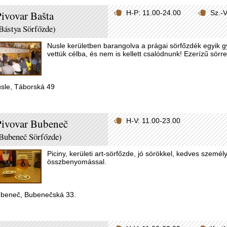
ivovar Bašta
H-P: 11.00-24.00
Sz.-
Bástya Sörfőzde)
Nusle kerületben barangolva a prágai sörfőzdék egyik 
vettük célba, és nem is kellett csalódnunk! Ezerízű sörre
sle, Táborská 49
Pivovar Bubeneč
H-V: 11.00-23.00
Bubeneč Sörfőzde)
Piciny, kerületi art-sörfőzde, jó sörökkel, kedves személ
összbenyomással.
beneč, Bubenečská 33.