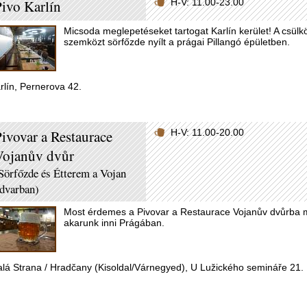
ivo Karlín
H-V: 11.00-23.00
Micsoda meglepetéseket tartogat Karlín kerület! A csülkö
szemközt sörfőzde nyílt a prágai Pillangó épületben.
rlín, Pernerova 42.
ivovar a Restaurace
H-V: 11.00-20.00
Vojanův dvůr
Sörfőzde és Étterem a Vojan
dvarban)
Most érdemes a Pivovar a Restaurace Vojanův dvůrba me
akarunk inni Prágában.
lá Strana / Hradčany (Kisoldal/Várnegyed), U Lužického semináře 21.