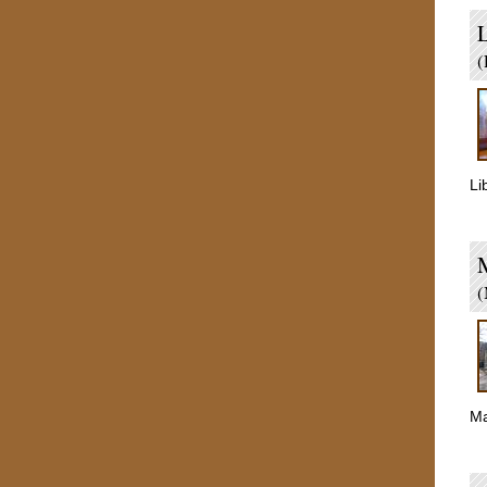
L
(
Li
(
Ma