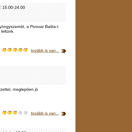
V: 15.00-24.00
gyöngyszemét, a Pivovar Bašta-t
 leltünk.
tovább is van...
yzettel, meglepően jó
tovább is van...