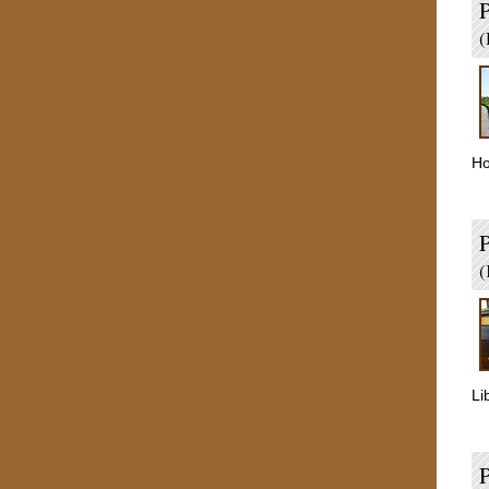
P
(
Ho
P
(
Li
P