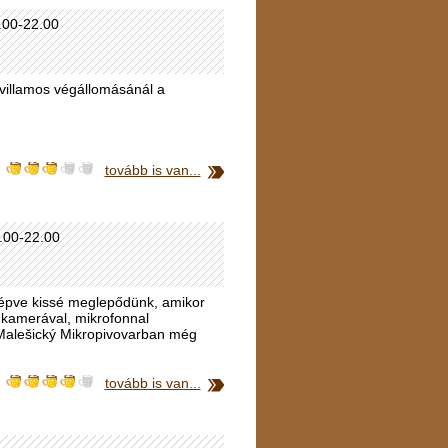
1.00-22.00
s villamos végállomásánál a
tovább is van...
2.00-22.00
lépve kissé meglepődünk, amikor
 kamerával, mikrofonnal
tt Malešický Mikropivovarban még
tovább is van...