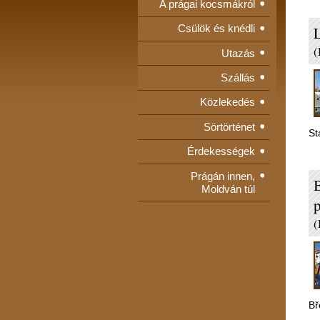
A prágai kocsmákról
Csülök és knédli
L
(
Utazás
Szállás
Közlekedés
Sörtörténet
St
Érdekességek
Prágán innen,
B
Moldván túl
p
(
Bř