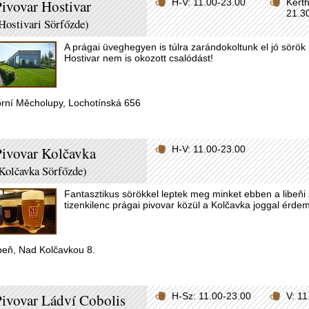
ivovar Hostivar
H-V: 11.00-23.00
Kerth
21.3
Hostivari Sörfőzde)
A prágai üveghegyen is túlra zarándokoltunk el jó sörö
Hostivar nem is okozott csalódást!
rní Měcholupy, Lochotínská 656
ivovar Kolčavka
H-V: 11.00-23.00
Kolčavka Sörfőzde)
Fantasztikus sörökkel leptek meg minket ebben a libeňi 
tizenkilenc prágai pivovar közül a Kolčavka joggal érde
beň, Nad Kolčavkou 8.
ivovar Ládví Cobolis
H-Sz: 11.00-23.00
V: 1