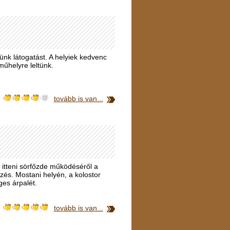
nk látogatást. A helyiek kedvenc
műhelyre leltünk.
tovább is van...
Az itteni sörfőzde működéséről a
yzés. Mostani helyén, a kolostor
ges árpalét.
tovább is van...