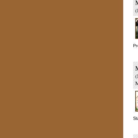
(
Pr
(
M
St