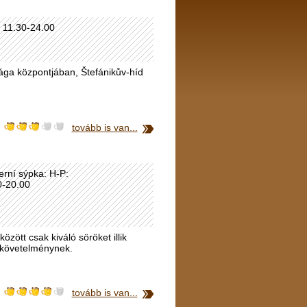
: 11.30-24.00
Prága központjában, Štefánikův-híd
tovább is van...
erní sýpka: H-P:
0-20.00
zött csak kiváló söröket illik
a követelménynek.
tovább is van...