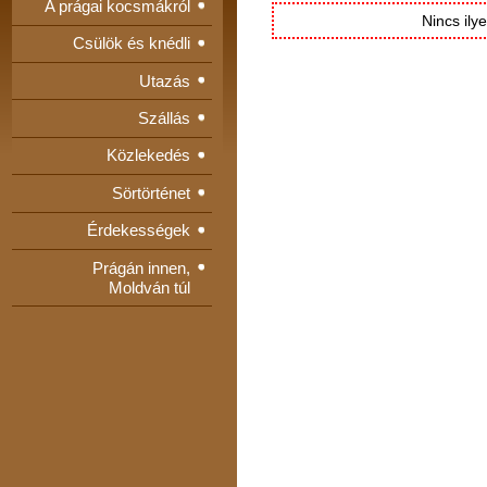
A prágai kocsmákról
Nincs ily
Csülök és knédli
Utazás
Szállás
Közlekedés
Sörtörténet
Érdekességek
Prágán innen,
Moldván túl