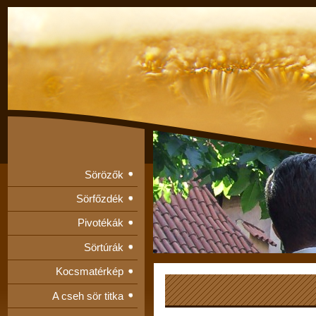
Sörözők
Sörfőzdék
Pivotékák
Sörtúrák
Kocsmatérkép
A cseh sör titka