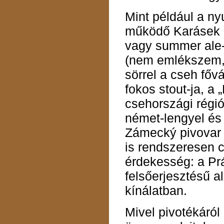
Mint például a n
működő Karásek é
vagy summer ale-
(nem emlékszem, 
sörrel a cseh főv
fokos stout-ja, a
csehországi régió
német-lengyel és
Zámecký pivovar F
is rendszeresen 
érdekesség: a Pr
felsőerjesztésű al
kínálatban.
Mivel pivotékáról