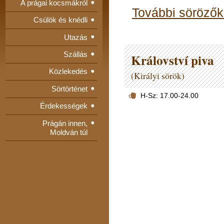
A prágai kocsmákról
További sörözők
Csülök és knédli
Utazás
Szállás
Království piva
Közlekedés
(Királyi sörök)
Sörtörténet
H-Sz: 17.00-24.00
Érdekességek
Prágán innen,
Moldván túl