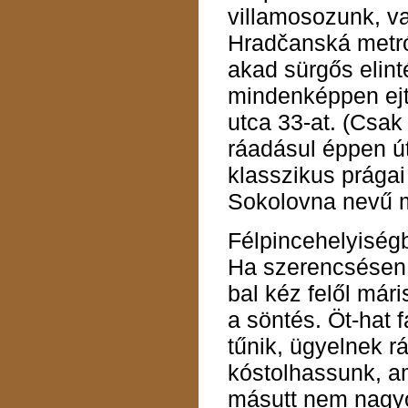
villamosozunk, va
Hradčanská metr
akad sürgős elint
mindenképpen ej
utca 33-at. (Csak 
ráadásul éppen út
klasszikus prága
Sokolovna nevű m
Félpincehelyiség
Ha szerencsésen l
bal kéz felől mári
a söntés. Öt-hat 
tűnik, ügyelnek rá
kóstolhassunk, a
másutt nem nagyo