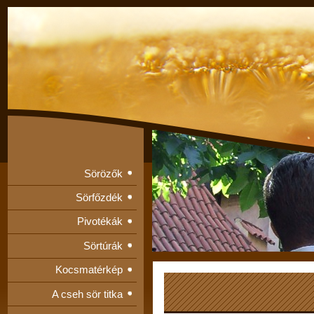
Sörözők
Sörfőzdék
Pivotékák
Sörtúrák
Kocsmatérkép
A cseh sör titka