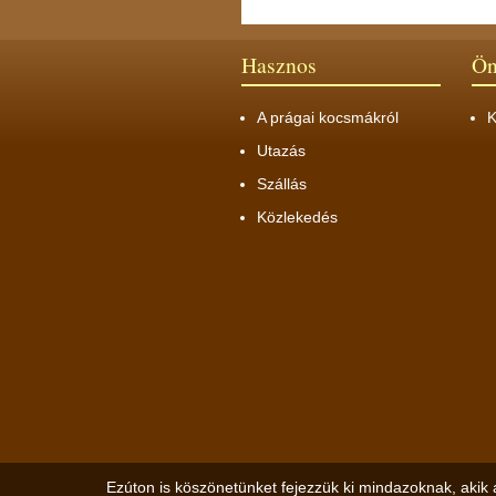
Hasznos
Ön
A prágai kocsmákról
K
Utazás
Szállás
Közlekedés
Ezúton is köszönetünket fejezzük ki mindazoknak, akik 