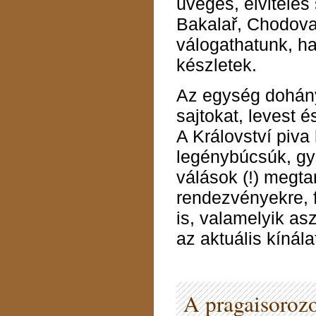
üveges, elviteles
Bakalař, Chodova
válogathatunk, ha
készletek.
Az egység dohány
sajtokat, levest 
A Království piva 
legénybúcsúk, gye
válások (!) megta
rendezvényekre, f
is, valamelyik as
az aktuális kínála
A pragaisorozo