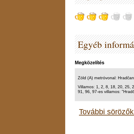
Egyéb informá
Megközelítés
Zöld (A) metróvonal: Hradčan
Villamos: 1, 2, 8, 18, 20, 25, 
91, 96, 97-es villamos: "Hrad
További sörözők