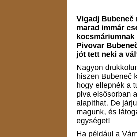
Vigadj Bubeneč 
marad immár cseh
kocsmáriumnak é
Pivovar Bubeneč 
jót tett neki a vál
Nagyon drukkolu
hiszen Bubeneč ke
hogy ellepnék a tu
piva elsősorban a
alapíthat. De járj
magunk, és látog
egységet!
Ha például a Vár