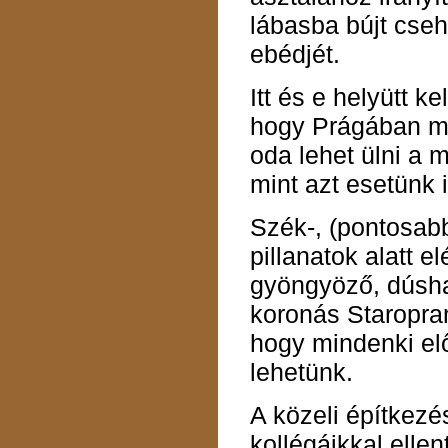
lábasba bújt cseh
ebédjét.
Itt és e helyütt 
hogy Prágában mi
oda lehet ülni a 
mint azt esetünk i
Szék-, (pontosab
pillanatok alatt e
gyöngyöző, dúsh
koronás Staropram
hogy mindenki el
lehetünk.
A közeli építkezé
kollégáikkal elle