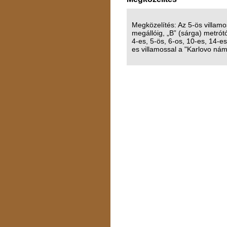
Megközelítés: Az 5-ös villamo
megállóig, „B” (sárga) metrótó
4-es, 5-ös, 6-os, 10-es, 14-es
es villamossal a "Karlovo nám