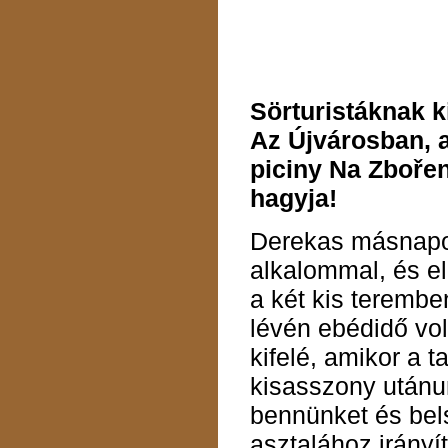
Sörturistáknak k
Az Újvárosban, 
piciny Na Zbořenc
hagyja!
Derekas másnapo
alkalommal, és e
a két kis terembe
lévén ebédidő vol
kifelé, amikor a t
kisasszony utánun
bennünket és bel
asztalához irányít