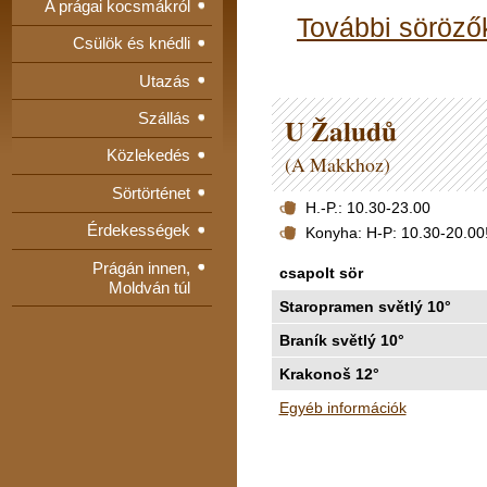
A prágai kocsmákról
További söröző
Csülök és knédli
Utazás
Szállás
U Žaludů
Közlekedés
(A Makkhoz)
Sörtörténet
H.-P.: 10.30-23.00
Érdekességek
Konyha: H-P: 10.30-20.00
Prágán innen,
csapolt sör
Moldván túl
Staropramen světlý 10°
Braník světlý 10°
Krakonoš 12°
Egyéb információk