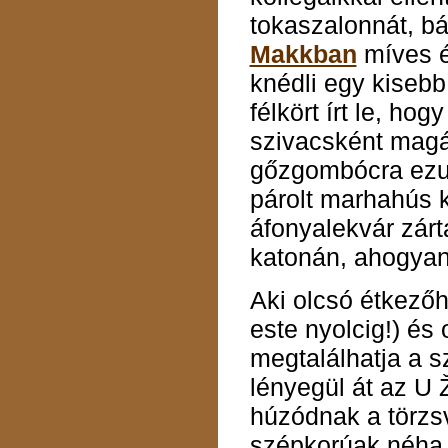
tokaszalonnát, bá
Makkban
míves é
knédli egy kisebb 
félkört írt le, ho
szivacsként magá
gőzgombócra ezut
párolt marhahús k
áfonyalekvár zárt
katonán, ahogyan
Aki olcsó étkezőh
este nyolcig!) és 
megtalálhatja a 
lényegül át az U Ž
húzódnak a törzsv
szépkorúak néha e