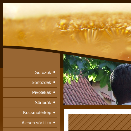
Sörözők
Sörfőzdék
Pivotékák
Sörtúrák
Kocsmatérkép
A cseh sör titka