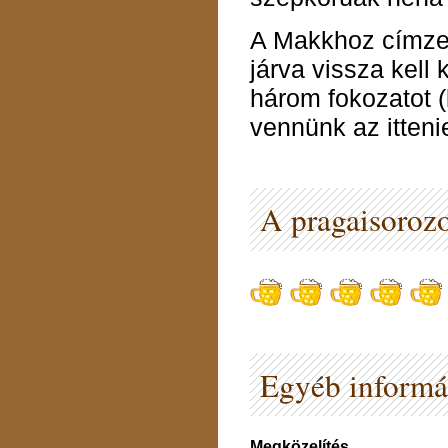
A Makkhoz címzet
járva vissza kell
három fokozatot (
vennünk az ittenie
A pragaisorozo
Egyéb informá
Megközelítés