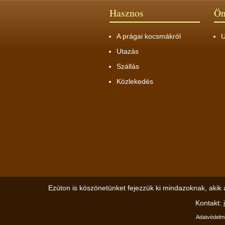
Hasznos
Ön
A prágai kocsmákról
U
Utazás
Szállás
Közlekedés
Ezúton is köszönetünket fejezzük ki mindazoknak, akik 
Kontakt:
Adatvédelmi