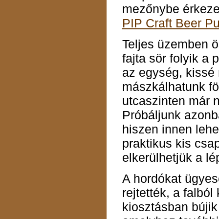
mezőnybe érkeze
PIP Craft Beer P
Teljes üzemben 
fajta sör folyik a
az egység, kissé
mászkálhatunk föl
utcaszinten már 
Próbáljunk azonb
hiszen innen lehet
praktikus kis csa
elkerülhetjük a lé
A hordókat ügyes
rejtették, a falból
kiosztásban bújik