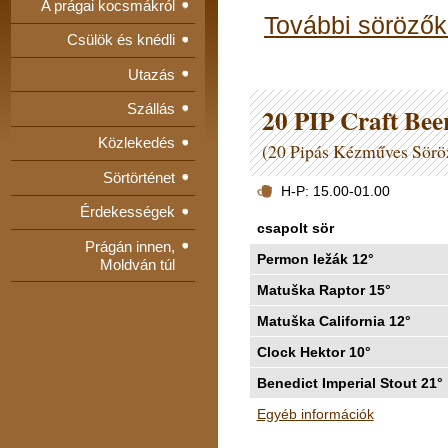
A prágai kocsmákról
További sörözők
Csülök és knédli
Utazás
Szállás
20 PIP Craft Bee
Közlekedés
(20 Pipás Kézműves Sörö
Sörtörténet
H-P: 15.00-01.00
Érdekességek
csapolt sör
Prágán innen,
Permon ležák 12°
Moldván túl
Matuška Raptor 15°
Matuška California 12°
Clock Hektor 10°
Benedict Imperial Stout 21°
Egyéb információk