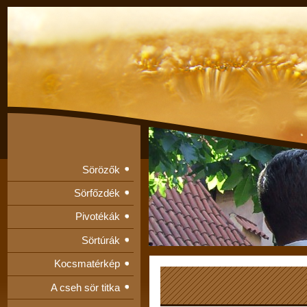
Sörözők
Sörfőzdék
Pivotékák
Sörtúrák
Kocsmatérkép
A cseh sör titka