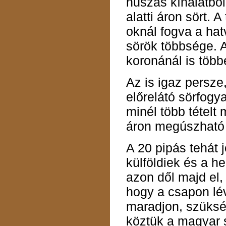
húszas kínálatból
alatti áron sört.
oknál fogva a hat
sörök többsége. 
koronánál is többe
Az is igaz persze
előrelátó sörfogy
minél több tételt 
áron megúszható e
A 20 pipás tehát 
külföldiek és a he
azon dől majd el,
hogy a csapon lév
maradjon, szüksé
köztük a magyar s