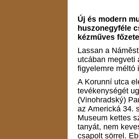
Új és modern mul
huszonegyféle c
kézműves főzetek
Lassan a Náměstí
utcában megveti a
figyelemre méltó 
A Korunní utca el
tevékenységét u
(Vinohradský) Par
az Americká 34. s
Museum kettes sz
tanyát, nem keve
csapolt sörrel. E