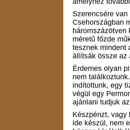
amelyhez további 
Szerencsére van m
Csehországban m
háromszázötven ki
méretű főzde műk
tesznek mindent a
állítsák össze az
Érdemes olyan pi
nem találkoztunk.
indítottunk, egy t
végül egy Permon
ajánlani tudjuk az
Készpénzt, vagy 
ide készül, nem e