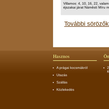
Villamos: 4, 10, 16, 22, valam
éjszakai járat Náměstí Míru m
További sörözők
Hasznos
Ön
A prágai kocsmákról
2
K
Utazás
Szállás
Közlekedés