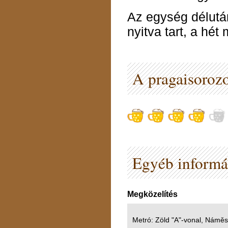
Az egység délután
nyitva tart, a hét
A pragaisorozo
Egyéb informá
Megközelítés
Metró: Zöld "A"-vonal, Náměs