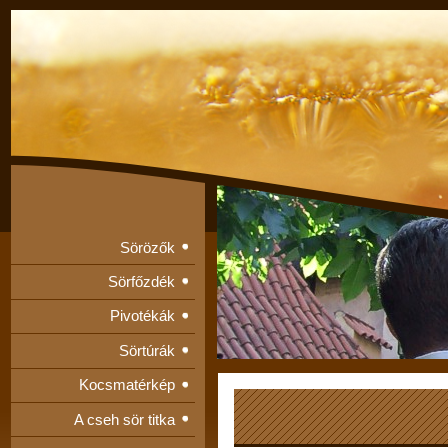
Sörözők
Sörfőzdék
Pivotékák
Sörtúrák
Kocsmatérkép
A cseh sör titka