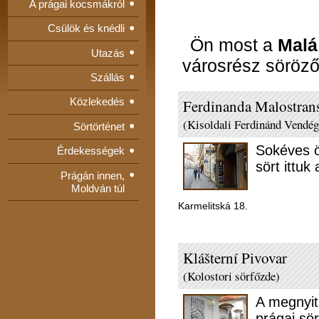
A prágai kocsmákról
Csülök és knédli
Ön most a
Malá
Utazás
városrész söröző
Szállás
Közlekedés
Ferdinanda Malostran
(Kisoldali Ferdinánd Vendég
Sörtörténet
Sokéves ö
Érdekességek
sört ittu
Prágán innen,
Moldván túl
Karmelitská 18.
Klášterní Pivovar
(Kolostori sörfőzde)
A megnyit
prágai sö