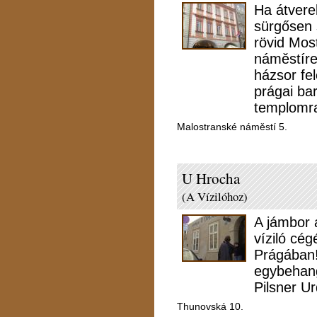
Ha átvere
sürgősen 
rövid Mos
náměstíre,
házsor fe
prágai ba
templomra
Malostranské náměstí 5.
U Hrocha
(A Vízilóhoz)
A jámbor 
víziló cé
Prágában!
egybehangz
Pilsner U
Thunovská 10.