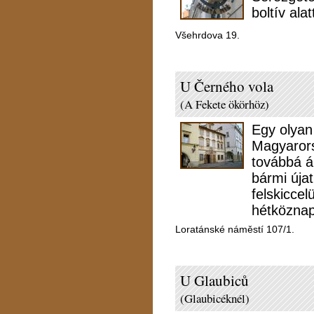
boltív alat
Všehrdova 19.
U Černého vola
(A Fekete ökörhöz)
Egy olyan
Magyarors
továbbá á
bármi úja
felskicce
hétköznap
Loratánské náměstí 107/1.
U Glaubiců
(Glaubicéknél)