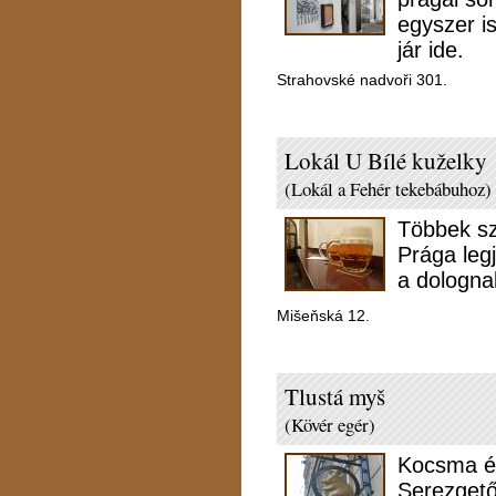
egyszer is
jár ide.
Strahovské nadvoři 301.
Lokál U Bílé kuželky
(Lokál a Fehér tekebábuhoz)
Többek sze
Prága leg
a dologna
Mišeňská 12.
Tlustá myš
(Kövér egér)
Kocsma és 
Serezgető