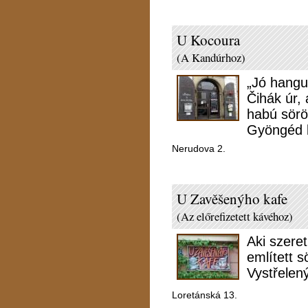
U Kocoura
(A Kandúrhoz)
„Jó hangu
Čihák úr, 
habú sörök
Gyöngéd 
Nerudova 2.
U Zavěšenýho kafe
(Az előrefizetett kávéhoz)
Aki szeret
említett 
Vystřelen
Loretánská 13.