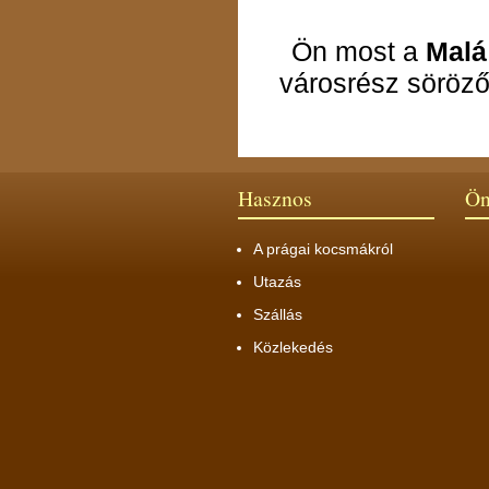
Ön most a
Malá
városrész söröző
Hasznos
Ön
A prágai kocsmákról
Utazás
Szállás
Közlekedés